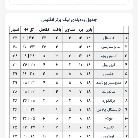
جدول رده‌بندی
لیگ برتر انگلیس
بازی
برد
مساوی
باخت
تفاضل
گل +|-
امتیاز
1
آرسنال
18
13
3
2
22
33 | 11
42
2
منچسترسیتی
18
13
1
4
26
43 | 17
40
3
استون ویلا
18
12
3
3
10
29 | 19
39
4
لیورپول
18
10
2
6
4
30 | 26
32
5
چلسی
18
8
5
5
11
30 | 19
29
6
منچستر یونایتد
18
8
5
5
4
32 | 28
29
7
ساندرلند
18
7
7
4
2
20 | 18
28
8
برنتفورد
18
8
2
8
2
28 | 26
26
9
کریستال پالاس
18
7
5
6
1
21 | 20
26
10
فولام
18
8
2
8
-1
25 | 26
26
11
تاتنهام
18
7
4
7
4
27 | 23
25
12
اورتون
18
7
4
7
-2
18 | 20
25