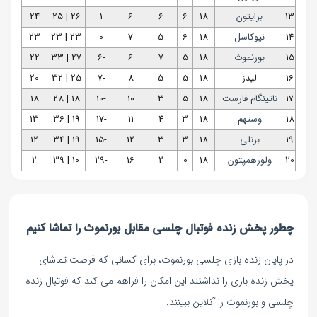
13
برایتون
18
6
6
6
1
26 | 25
24
14
نیوکاسل
18
6
5
7
0
23 | 23
23
15
بورنموث
18
5
7
6
-6
27 | 33
22
16
لیدز
18
5
5
8
-7
25 | 32
20
17
ناتینگام فارست
18
5
3
10
-10
18 | 28
18
18
وستهم
18
3
4
11
-17
19 | 36
13
19
برنلی
18
3
3
12
-15
19 | 34
12
20
ولورهمپتون
18
0
2
16
-29
10 | 39
2
چطور پخش زنده فوتبال چلسی مقابل بورنموث را تماشا کنیم
در پایان زنده بازی چلسی بورنموث، برای کسانی که فرصت تماشای
پخش زنده بازی را نداشتند این امکان را فراهم می کند که فوتبال زنده
چلسی و بورنموث را آنلاین ببینند.