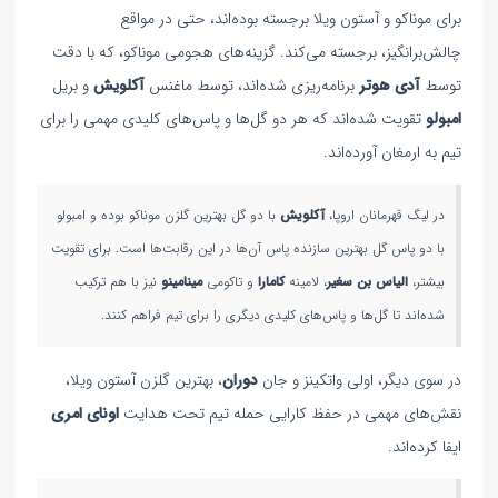
برای موناکو و آستون ویلا برجسته بوده‌اند، حتی در مواقع
چالش‌برانگیز، برجسته می‌کند. گزینه‌های هجومی موناکو، که با دقت
توسط
آدی هوتر
برنامه‌ریزی شده‌اند، توسط ماغنس
آکلویش
و بریل
امبولو
تقویت شده‌اند که هر دو گل‌ها و پاس‌های کلیدی مهمی را برای
تیم به ارمغان آورده‌اند.
در لیگ قهرمانان اروپا،
آکلویش
با دو گل بهترین گلزن موناکو بوده و امبولو
با دو پاس گل بهترین سازنده پاس آن‌ها در این رقابت‌ها است. برای تقویت
بیشتر،
الیاس
بن
سغیر
، لامینه
کامارا
و تاکومی
مینامینو
نیز با هم ترکیب
شده‌اند تا گل‌ها و پاس‌های کلیدی دیگری را برای تیم فراهم کنند.
در سوی دیگر، اولی واتکینز و جان
دوران
، بهترین گلزن آستون ویلا،
نقش‌های مهمی در حفظ کارایی حمله تیم تحت هدایت
اونای امری
ایفا کرده‌اند.