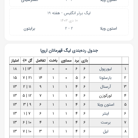
لیگ برتر انگلیس - هفته 19
۱۰ دی ۱۴۰۳
استون ویلا
2 - 2
برایتون
جدول رده‌بندی
لیگ قهرمانان اروپا
بازی
برد
مساوی
باخت
تفاضل
گل +|-
امتیاز
1
لیورپول
6
6
0
0
12
13 | 1
18
2
بارسلونا
6
5
0
1
14
21 | 7
15
3
آرسنال
6
4
1
1
9
11 | 2
13
4
لورکوزن
6
4
1
1
7
12 | 5
13
5
استون ویلا
6
4
1
1
6
9 | 3
13
6
اینتر
6
4
1
1
6
7 | 1
13
7
برست
6
4
1
1
4
10 | 6
13
8
لیل
6
4
1
1
3
10 | 7
13