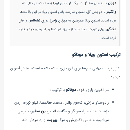
دوران
تا به حال سه گل در لیگ قهرمانان اروپا زده است، در حالی که
واتکینز
با دو پاس گل، بهترین سازنده پاس آستون ویلا در این رقابت‌ها
بوده است. آستون ویلا همچنین به مورگان
راجرز
، یوری
تیلمانس
و جان
مک‌گین
برای تقویت حمله خود از طریق شوت‌ها و پاس‌های کلیدی تکیه
کرده است.
ترکیب‌ استون ویلا و موناکو
هنوز ترکیب نهایی تیم‌ها برای این بازی اعلام نشده است، اما در آخرین
دیدار:
در آخرین بازی خود،
موناکو
با ترکیب:
رادوسلاو ماژکی، کاسوم واتارا، محمد
سالیسا
، تیلو کهره، اردن
تزه، لامینه کامارا، سونگوتو مگاسا، الیاس
بن سغیر
، تاکومی
مینامینو، ماغنس آکلویش و میکا
بیریت
وارد میدان شد.