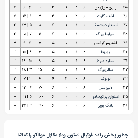
25
پاری‌سن‌ژرمن
6
2
1
3
0
6 | 6
7
26
اشتوتگارت
6
2
1
3
-3
9 | 12
7
27
شاختار دونتسک
6
1
1
4
-8
5 | 13
4
28
اسپارتا پراگ
6
1
1
4
-11
7 | 18
4
29
اشتروم گراتس
6
1
0
5
-5
4 | 9
3
30
ژیرونا
6
1
0
5
-6
4 | 10
3
31
ستاره سرخ
6
1
0
5
-9
10 | 19
3
32
سالزبورگ
6
1
0
5
-15
3 | 18
3
33
بولونیا
6
0
2
4
-6
1 | 7
2
34
لایپزیش
6
0
0
6
-7
6 | 13
0
35
اسلوان براتیسلاوا
6
0
0
6
-16
5 | 21
0
36
یانگ بویز
6
0
0
6
-19
3 | 22
0
چطور پخش زنده فوتبال استون ویلا مقابل موناکو را تماشا