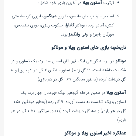
ترکیب
آستون
ویلا
در آخرین بازی خود شامل:
امیلیانو مارتینز، ایان ماتسن، تایرون
مینگس
، ایزری کونسا، متی
کش، آمادو اونانا، بوباکار
کامارا
، جیکوب رمزی، یوری تیلمانس،
مورگان راجرز و اولی
واتکینز
بود.
تاریخچه بازی های استون ویلا و موناکو
موناکو
در مرحله گروهی لیگ قهرمانان امسال سه برد، یک تساوی و دو
شکست داشته است، ۱۲ گل زده (به‌طور میانگین ۲ گل در هر بازی) و ۱۰
گل دریافت کرده (به‌طور میانگین ۱.۶۷ گل در هر بازی).
آستون ویلا
در همین مرحله گروهی لیگ قهرمانان چهار برد، یک
تساوی و یک شکست به دست آورده، ۹ گل زده (به‌طور میانگین ۱.۵۰
گل در هر بازی) و سه گل دریافت کرده (به‌طور میانگین ۰.۵۰ گل در هر
بازی).
عملکرد اخیر استون ویلا و موناکو