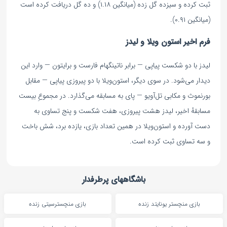
ثبت کرده و سیزده گل زده (میانگین ۱.۱۸) و ده گل دریافت کرده است
(میانگین ۰.۹۱).
فرم اخیر استون ویلا و لیدز
لیدز با دو شکست پیاپی — برابر ناتینگهام فارست و برایتون — وارد این
دیدار می‌شود. در سوی دیگر، استون‌ویلا با دو پیروزی پیاپی — مقابل
بورنموث و مکابی تل‌آویو — پای به مسابقه می‌گذارد. در مجموعِ بیست
مسابقهٔ اخیر، لیدز هشت پیروزی، هفت شکست و پنج تساوی به
دست آورده و استون‌ویلا در همین تعداد بازی، یازده برد، شش باخت
و سه تساوی ثبت کرده است.
باشگاههای پرطرفدار
بازی منچستر یونایتد زنده
بازی منچسترسیتی زنده