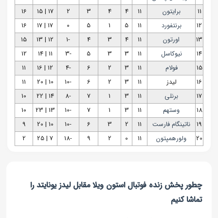
11
برایتون
11
4
4
3
2
17 | 15
16
12
برنتفورد
11
5
1
5
0
17 | 17
16
13
اورتون
11
4
3
4
-1
12 | 13
15
14
نیوکاسل
11
3
3
5
-3
11 | 14
12
15
فولام
11
3
2
6
-4
12 | 16
11
16
لیدز
11
3
2
6
-10
10 | 20
11
17
برنلی
11
3
1
7
-8
14 | 22
10
18
وستهم
11
3
1
7
-10
13 | 23
10
19
ناتینگام فارست
11
2
3
6
-10
10 | 20
9
20
ولورهمپتون
11
0
2
9
-18
7 | 25
2
چطور پخش زنده فوتبال استون ویلا مقابل لیدز یونایتد را
تماشا کنیم