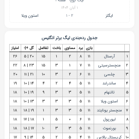
لیگ اروپا - هفته 1
۱ آبان ۱۴۰۴
ایگلز
2 - 1
استون ویلا
جدول رده‌بندی
لیگ برتر انگلیس
بازی
برد
مساوی
باخت
تفاضل
گل +|-
امتیاز
1
آرسنال
11
8
2
1
15
20 | 5
26
2
منچسترسیتی
11
7
1
3
15
23 | 8
22
3
چلسی
11
6
2
3
10
21 | 11
20
4
ساندرلند
11
5
4
2
4
14 | 10
19
5
تاتنهام
11
5
3
3
9
19 | 10
18
6
استون ویلا
11
5
3
3
3
13 | 10
18
7
منچستر یونایتد
11
5
3
3
1
19 | 18
18
8
لیورپول
11
6
0
5
1
18 | 17
18
9
بورنموث
11
5
3
3
-1
17 | 18
18
10
کریستال پالاس
11
4
5
2
5
14 | 9
17