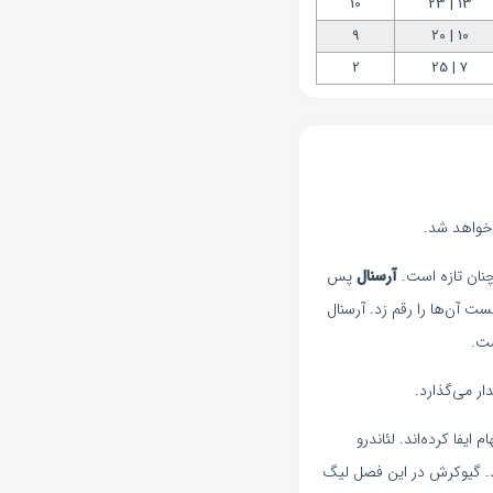
10
13 | 23
9
10 | 20
2
7 | 25
آرسنال
پس
 شکست آن‌ها را رقم زد. آرسنال
ست.
یفا کرده‌اند. لئاندرو
ند. گیوکرش در این فصل لیگ