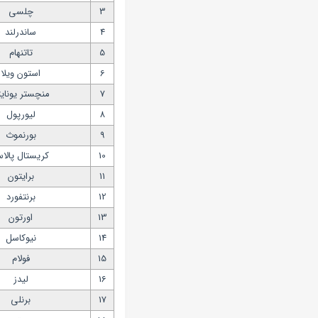
3
چلسی
4
ساندرلند
5
تاتنهام
6
استون ویلا
7
منچستر یونایت
8
لیورپول
9
بورنموث
10
کریستال پالا
11
برایتون
12
برنتفورد
13
اورتون
14
نیوکاسل
15
فولام
16
لیدز
17
برنلی