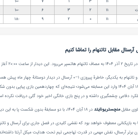
-10
7
1
3
11
ت
11
2
3
6
-10
-18
9
2
0
11
رسنال مقابل تاتنهام را تماشا کنیم
ز ساعت ۲۰:۰۰ آغاز خواهد شد.
 پیروزی ۱–۰ آرسنال در دیدار دوستانهٔ چهار ماه پیش همچنان تازه است.
در ۱۸ آبان ۱۴۰۴ وارد این مسابقه می‌شود؛ نتیجه‌ای که چهاردهمین بازی پیاپی بدون
ملکرد دفاعی چشمگیری داشته و در پنج بازی خانگی اخیر خود گلی دریافت نکرده ا
اوی مقابل
منچستریونایتد
در ۱۸ آبان ۱۴۰۴، با دو مسابقهٔ بدون شکست پا به این دیدار می‌گذارد.
ا به بازیکنانی معطوف خواهد بود که نقشی کلیدی در فصل جاری برای آرسنال و تاتنهام ا
زن برتر آرسنال، نقش مهمی در قدرت تهاجمی تیم تحت هدایت میکل آرتتا داشته‌ا