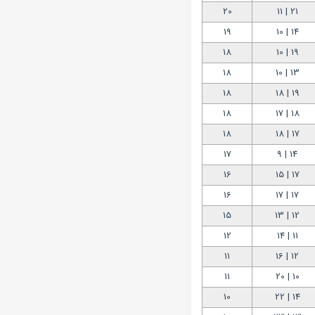
20
21 | 11
19
14 | 10
18
19 | 10
18
13 | 10
18
19 | 18
18
18 | 17
18
17 | 18
17
14 | 9
16
17 | 15
16
17 | 17
15
12 | 13
12
11 | 14
11
12 | 16
11
10 | 20
10
14 | 22