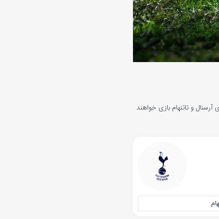
تنهام امروز یکشنبه 2 آذر 1404 . در رقابت‌های لیگ برتر انگلیس و از ساعت ۲۰:۰۰ تیم‌های آرسنال و تاتنهام بازی خواهند
هام