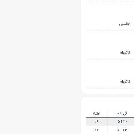
چلسی
تاتنهام
تاتنهام
گل +|-
امتیاز
26
20 | 5
22
23 | 8