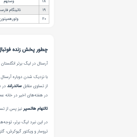
18
وستهم
19
ناتینگام فارس
20
ولورهمپتون
چطور پخش زنده فوتبال آ
آرسنال در لیگ برتر انگلستان در تاریخ ۲ آذر ۱۴۰۴ به مصاف تاتنهام هاتسپر می‌رود. این دیدار ا
با نزدیک شدن دوباره آرسنال و تاتنهام به یکدیگر، خاطرهٔ
از تساوی مقابل
ساندرلند
در هفته‌های اخیر در خانه ع
تاتنهام هاتسپر
نیز پس از تس
در این نبرد لیگ برتر، توجه‌ه
تروسار و ویکتور گیوکرش، گل