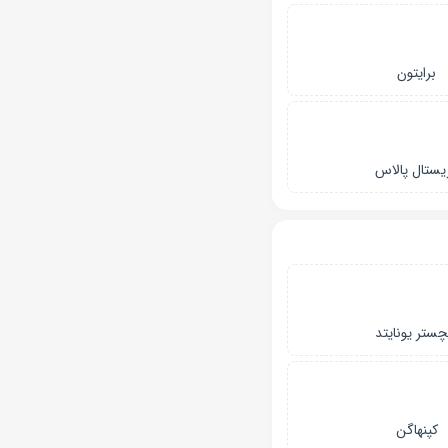
برایتون
یستال پالاس
چستر یونایتد
کپنهاگن