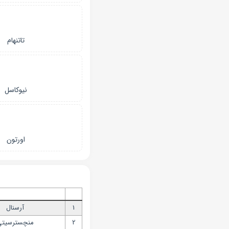
تاتنهام
نیوکاسل
اورتون
1
آرسنال
2
منچسترسیت