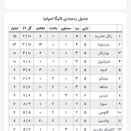
جدول رده‌بندی
لالیگا اسپانیا
بازی
برد
مساوی
باخت
تفاضل
گل +|-
امتیاز
1
رئال مادرید
5
5
0
0
8
10 | 2
15
2
بارسلونا
5
4
1
0
13
16 | 3
13
3
ویارئال
5
3
1
1
6
10 | 4
10
4
اسپانیول
5
3
1
1
1
8 | 7
10
5
الچه
5
2
3
0
3
7 | 4
9
6
بیلبائو
5
3
0
2
0
6 | 6
9
7
ختافه
5
3
0
2
-1
6 | 7
9
8
بتیس
6
2
3
1
2
9 | 7
9
9
سویا
5
2
1
2
1
9 | 8
7
10
آلاوس
5
2
1
2
0
5 | 5
7
11
والنسیا
5
2
1
2
-2
6 | 8
7
12
اتلتیکو مادرید
5
1
3
1
1
6 | 5
6