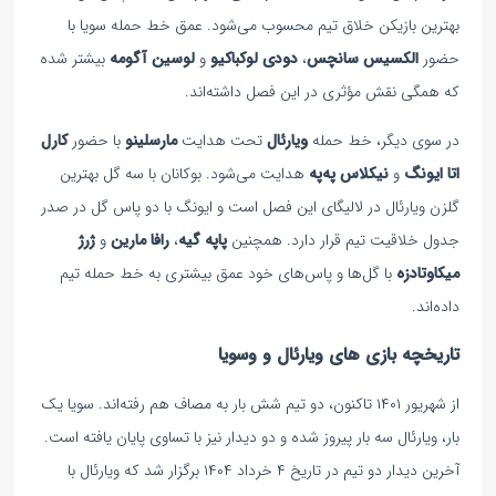
بهترین بازیکن خلاق تیم محسوب می‌شود. عمق خط حمله سویا با
حضور
الکسیس سانچس
،
دودی لوکباکیو
و
لوسین آگومه
بیشتر شده
که همگی نقش مؤثری در این فصل داشته‌اند.
در سوی دیگر، خط حمله
ویارئال
تحت هدایت
مارسلینو
با حضور
کارل
اتا ایونگ
و
نیکلاس په‌په
هدایت می‌شود. بوکانان با سه گل بهترین
گلزن ویارئال در لالیگای این فصل است و ایونگ با دو پاس گل در صدر
جدول خلاقیت تیم قرار دارد. همچنین
پاپه گیه
،
رافا مارین
و
ژرژ
میکاوتادزه
با گل‌ها و پاس‌های خود عمق بیشتری به خط حمله تیم
داده‌اند.
تاریخچه بازی های ویارئال و وسویا
از شهریور ۱۴۰۱ تاکنون، دو تیم شش بار به مصاف هم رفته‌اند. سویا یک
بار، ویارئال سه بار پیروز شده و دو دیدار نیز با تساوی پایان یافته است.
آخرین دیدار دو تیم در تاریخ ۴ خرداد ۱۴۰۴ برگزار شد که ویارئال با