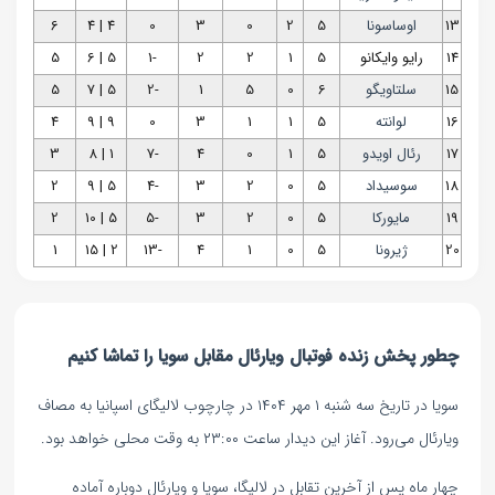
13
اوساسونا
5
2
0
3
0
4 | 4
6
14
رایو وایکانو
5
1
2
2
-1
5 | 6
5
15
سلتاویگو
6
0
5
1
-2
5 | 7
5
16
لوانته
5
1
1
3
0
9 | 9
4
17
رئال اویدو
5
1
0
4
-7
1 | 8
3
18
سوسیداد
5
0
2
3
-4
5 | 9
2
19
مایورکا
5
0
2
3
-5
5 | 10
2
20
ژیرونا
5
0
1
4
-13
2 | 15
1
چطور پخش زنده فوتبال ویارئال مقابل سویا را تماشا کنیم
سویا در تاریخ سه شنبه ۱ مهر ۱۴۰۴ در چارچوب لالیگای اسپانیا به مصاف
ویارئال می‌رود. آغاز این دیدار ساعت ۲۳:۰۰ به وقت محلی خواهد بود.
چهار ماه پس از آخرین تقابل در لالیگا، سویا و ویارئال دوباره آماده