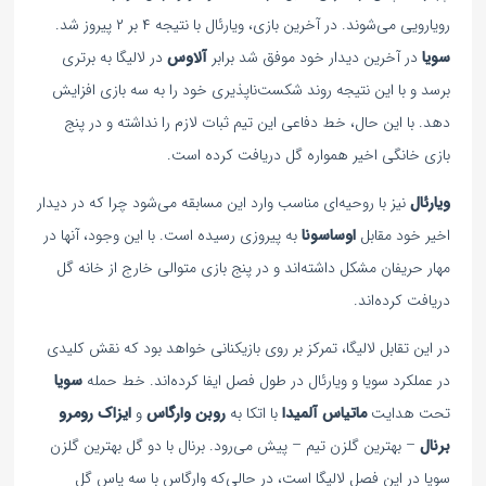
رویارویی می‌شوند. در آخرین بازی، ویارئال با نتیجه ۴ بر ۲ پیروز شد.
سویا
در آخرین دیدار خود موفق شد برابر
آلاوس
در لالیگا به برتری
برسد و با این نتیجه روند شکست‌ناپذیری خود را به سه بازی افزایش
دهد. با این حال، خط دفاعی این تیم ثبات لازم را نداشته و در پنج
بازی خانگی اخیر همواره گل دریافت کرده است.
ویارئال
نیز با روحیه‌ای مناسب وارد این مسابقه می‌شود چرا که در دیدار
اخیر خود مقابل
اوساسونا
به پیروزی رسیده است. با این وجود، آنها در
مهار حریفان مشکل داشته‌اند و در پنج بازی متوالی خارج از خانه گل
دریافت کرده‌اند.
در این تقابل لالیگا، تمرکز بر روی بازیکنانی خواهد بود که نقش کلیدی
در عملکرد سویا و ویارئال در طول فصل ایفا کرده‌اند. خط حمله
سویا
تحت هدایت
ماتیاس آلمیدا
با اتکا به
روبن وارگاس
و
ایزاک رومرو
برنال
– بهترین گلزن تیم – پیش می‌رود. برنال با دو گل بهترین گلزن
سویا در این فصل لالیگا است، در حالی‌که وارگاس با سه پاس گل