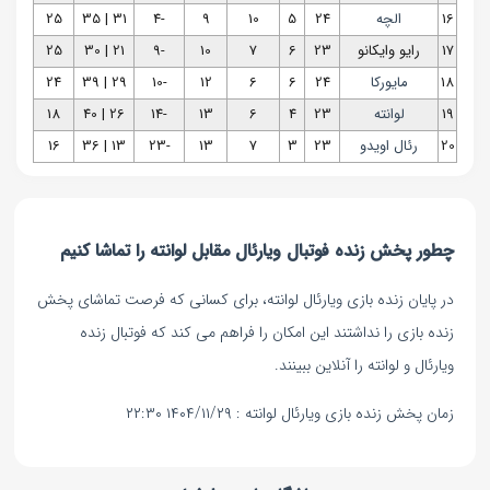
16
الچه
24
5
10
9
-4
31 | 35
25
17
رایو وایکانو
23
6
7
10
-9
21 | 30
25
18
مایورکا
24
6
6
12
-10
29 | 39
24
19
لوانته
23
4
6
13
-14
26 | 40
18
20
رئال اویدو
23
3
7
13
-23
13 | 36
16
چطور پخش زنده فوتبال ویارئال مقابل لوانته را تماشا کنیم
در پایان زنده بازی ویارئال لوانته، برای کسانی که فرصت تماشای پخش
زنده بازی را نداشتند این امکان را فراهم می کند که فوتبال زنده
ویارئال و لوانته را آنلاین ببینند.
زمان پخش زنده بازی ویارئال لوانته : ۱۴۰۴/۱۱/۲۹ ۲۲:۳۰