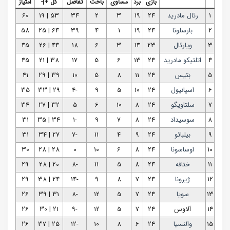
بازی
برد
مساوی
باخت
تفاضل
گل +|-
امتیاز
1
رئال مادرید
24
19
3
2
34
53 | 19
60
2
بارسلونا
24
19
1
4
39
64 | 25
58
3
ویارئال
23
14
3
6
18
44 | 26
45
4
اتلتیکو مادرید
24
13
6
5
17
38 | 21
45
5
بتیس
24
11
8
5
10
39 | 29
41
6
اسپانیول
24
10
5
9
-4
29 | 33
35
7
سلتاویگو
24
8
10
6
5
32 | 27
34
8
سوسیداد
24
8
7
9
-1
34 | 35
31
9
بیلبائو
24
9
4
11
-7
27 | 34
31
10
اوساسونا
24
8
6
10
0
28 | 28
30
11
ختافه
24
8
5
11
-8
20 | 28
29
12
ژیرونا
24
7
8
9
-14
24 | 38
29
13
سویا
24
7
5
12
-8
31 | 39
26
14
آلاوس
24
7
5
12
-9
21 | 30
26
15
والنسیا
24
6
8
10
-12
25 | 37
26