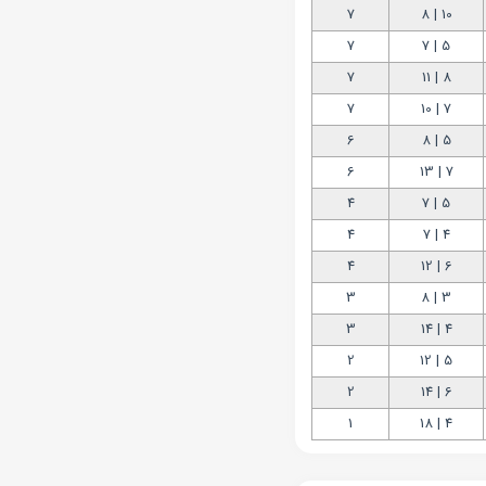
7
10 | 8
7
5 | 7
7
8 | 11
7
7 | 10
6
5 | 8
6
7 | 13
4
5 | 7
4
4 | 7
4
6 | 12
3
3 | 8
3
4 | 14
2
5 | 12
2
6 | 14
1
4 | 18