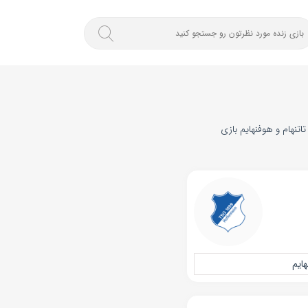
وز پنجشنبه 4 بهمن 1403 . در رقابت‌های لیگ اروپا و از ساعت ۲۱:۱۵ تیم‌های تاتنهام و هوفنهایم بازی
ایم