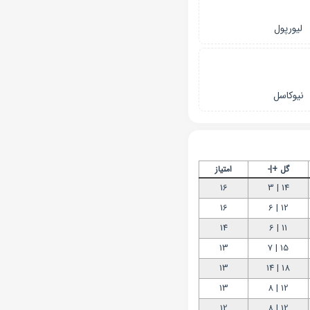
لیورپول
نیوکاسل
گل +|-
امتیاز
16
14 | 3
16
12 | 6
14
11 | 6
13
15 | 7
13
18 | 14
13
12 | 8
12
12 | 8