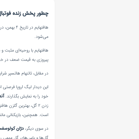
چطور پخش زنده فوتبال ت
می‌شود.
هافنهایم با روحیه‌ای مثبت و 
پیروزی به قیمت ضعف در خط 
در مقابل، تاتنهام هاتسپر ش
این دیدار لیگ اروپا فرصتی ا
خود را به نمایش بگذارند.
آند
زدن ۲ گل، بهترین گلزن ه
است. همچنین، بازیکنانی مان
در سوی دیگر،
دژان کولوسف
گل‌ها و پاس‌های گل مهمی را 