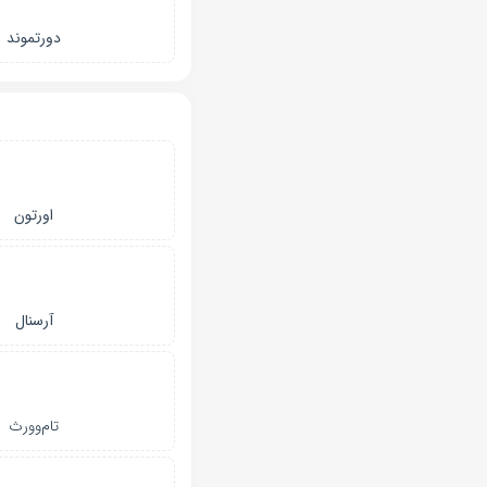
دورتموند
اورتون
آرسنال
تام‌وورث