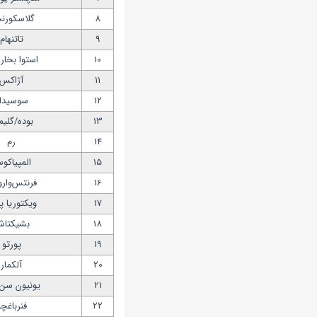
8
گلاسکورنج
9
تاتنهام
10
استوا بخا
11
آژاکس
12
سوسیدا
13
بوده/گلی
14
رم
15
المپیاکو
16
فرنتس‌وا
17
ویکتوریا پ
18
بشیکتا
19
پورتو
20
آلکمار
21
یونیون سن-
22
فنرباغچ