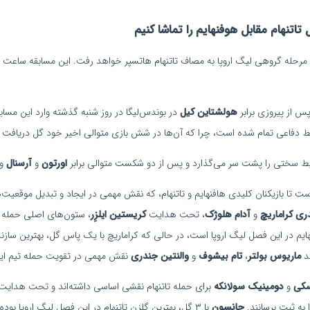
اتنهام مقابل هوفنهایم را تماشا کنیم
پس از پیروزی برابر
هولشتاین کیل
در بوندس‌لیگا در روز شنبه گذشته وارد این مسابق
دفاعی تمام شده است، چرا که آن‌ها در شش بازی متوالی اخیر خود گل دریافت کر
رایط سختی را پشت سر می‌گذارد و پس از دو شکست متوالی برابر
اورتون
و
آرسنال
وا
ست تا بازیکنان کلیدی هافنهایم و تاتنهام، که نقش مهمی در ایجاد و تبدیل موقعیت‌ه
ری کراماریچ
و
آدام هلوژک
، تحت هدایت
کریستین ایلزِر
، ستون‌های اصلی حمله ها
افنهایم در این فصل لیگ اروپا است، در حالی که کراماریچ با یک پاس گل، بهترین سازند
ند
ماریوس بولتر
،
تام بیشوف
و
والنتین جندری
نقش مهمی در تقویت حمله تیم ایفا 
سکی
و
دومینیک سولانکه
برای حمله تاتنهام نقشی اساسی داشته‌اند و تحت هدای
به ثبت برسانند.
جانسون