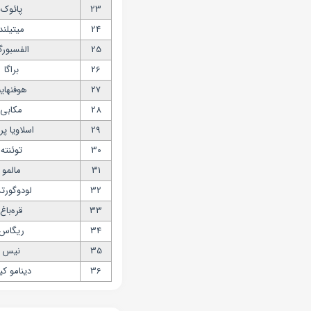
23
پائوک
24
میتیلند
25
الفسبور
26
براگا
27
هوفنهای
28
مکابی
29
اسلاویا پ
30
توئنته
31
مالمو
32
لودوگور
33
قره‌باغ
34
ریگاس
35
نیس
36
دینامو ک