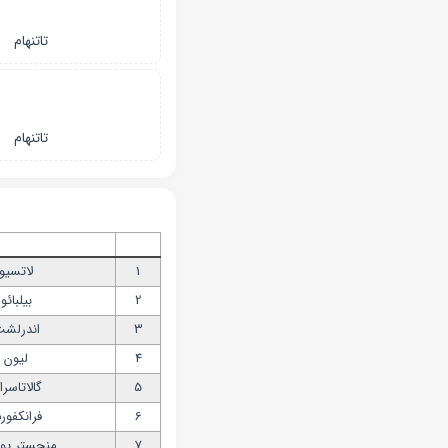
تاتنهام
تاتنهام
1
لاتسیو
2
بیلبائو
3
اندرلش
4
لیون
5
گالاتاسرا
6
فرانکفور
7
منچستر یون