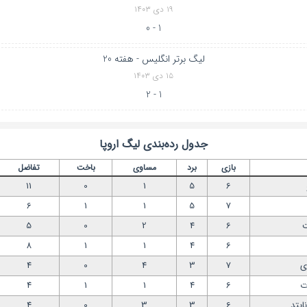
۱۹ دی ۱۴۰۳
1 - 0
لیگ برتر انگلیس - هفته 20
۱۵ دی ۱۴۰۳
1 - 2
جدول رده‌بندی
لیگ اروپا
بازی
برد
مساوی
باخت
تفاضل
11
0
1
5
6
6
1
1
5
7
ت
6
4
2
0
5
8
1
1
4
6
ی
7
3
4
0
4
ت
6
4
1
1
4
ایتد
6
3
3
0
4