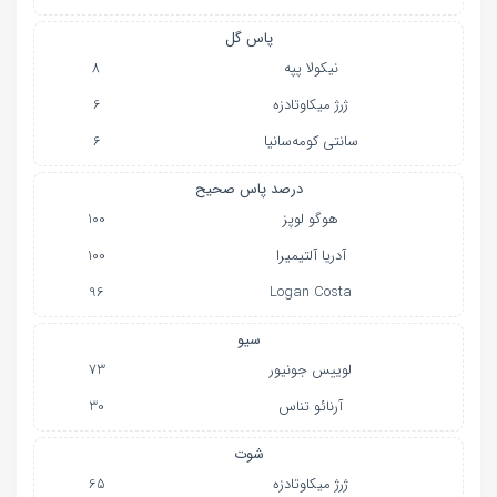
پاس گل
نیکولا پپه
8
ژرژ میکاوتادزه
6
سانتی کومه‌سانیا
6
درصد پاس صحیح
هوگو لوپز
100
آدریا آلتیمیرا
100
96
Logan Costa
سیو
لوییس جونیور
73
آرنائو تناس
30
شوت
ژرژ میکاوتادزه
65