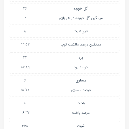
گل خورده
46
میانگین گل خورده در هر بازی
1.21
کلین‌شیت
8
میانگین درصد مالکیت توپ
44.53
برد
22
درصد برد
57.89
مساوی
6
درصد مساوی
15.79
باخت
10
درصد باخت
26.32
شوت
455