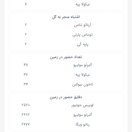
نیکولا پپه
7
اشتباه منجر به گل
آرنائو تناس
2
توماس پارتی
2
پاپه گی
2
تعداد حضور در زمین
آلبرتو مولیرو
37
نیکولا پپه
36
تاخون بیوکنن
34
دقایق حضور در زمین
لوییس جونیور
2520
آلبرتو مولیرو
2492
رناتو ویگا
2477