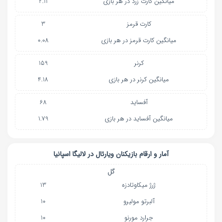
میانگین کارت زرد در هر بازی
2.11
کارت قرمز
3
میانگین کارت قرمز در هر بازی
0.08
کرنر
159
میانگین کرنر در هر بازی
4.18
آفساید
68
میانگین آفساید در هر بازی
1.79
آمار و ارقام بازیکنان
ویارئال
در
لالیگا اسپانیا
گل
ژرژ میکاوتادزه
13
آلبرتو مولیرو
10
جرارد مورنو
10