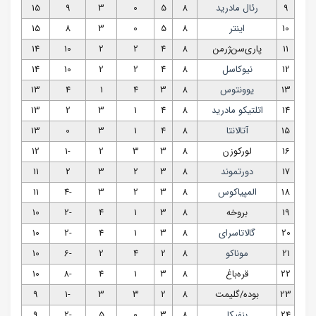
9
رئال مادرید
8
5
0
3
9
15
10
اینتر
8
5
0
3
8
15
11
پاری‌سن‌ژرمن
8
4
2
2
10
14
12
نیوکاسل
8
4
2
2
10
14
13
یوونتوس
8
3
4
1
4
13
14
اتلتیکو مادرید
8
4
1
3
2
13
15
آتالانتا
8
4
1
3
0
13
16
لورکوزن
8
3
3
2
-1
12
17
دورتموند
8
3
2
3
2
11
18
المپیاکوس
8
3
2
3
-4
11
19
بروخه
8
3
1
4
-2
10
20
گالاتاسرای
8
3
1
4
-2
10
21
موناکو
8
2
4
2
-6
10
22
قره‌باغ
8
3
1
4
-8
10
23
بوده/گلیمت
8
2
3
3
-1
9
24
بنفیکا
8
3
0
5
-2
9