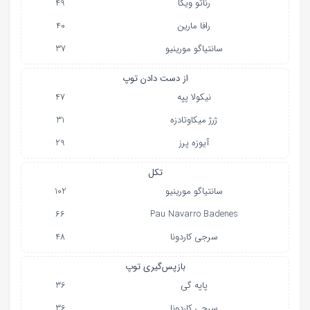
رناتو ویگا
49
رافا مارین
40
سانتیاگو مورینیو
37
از دست دادن توپ
نیکولا پپه
47
ژرژ میکاوتادزه
31
آیوزه پرز
29
تکل
سانتیاگو مورینیو
102
66
Pau Navarro Badenes
سرجی کاردونا
48
بازپس‌گیری توپ
پاپه گی
36
سرجی کاردونا
36