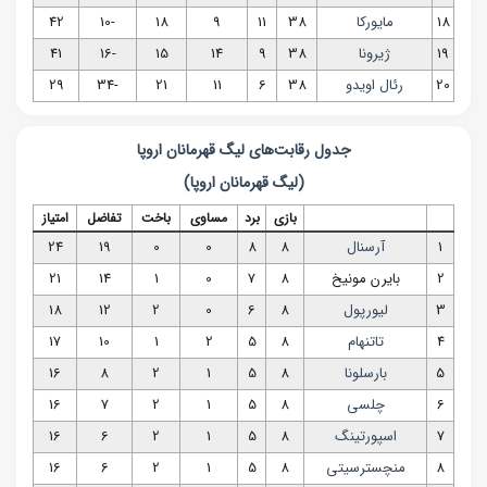
18
مایورکا
38
11
9
18
-10
42
19
ژیرونا
38
9
14
15
-16
41
20
رئال اویدو
38
6
11
21
-34
29
جدول رقابت‌های
لیگ قهرمانان اروپا
(
لیگ قهرمانان اروپا
)
بازی
برد
مساوی
باخت
تفاضل
امتیاز
1
آرسنال
8
8
0
0
19
24
2
بایرن‌ مونیخ
8
7
0
1
14
21
3
لیورپول
8
6
0
2
12
18
4
تاتنهام
8
5
2
1
10
17
5
بارسلونا
8
5
1
2
8
16
6
چلسی
8
5
1
2
7
16
7
اسپورتینگ
8
5
1
2
6
16
8
منچسترسیتی
8
5
1
2
6
16