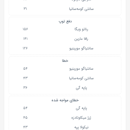
سانتی کومه‌سانیا
31
دفع توپ
رناتو ویگا
156
رافا مارین
141
سانتیاگو مورینیو
126
خطا
سانتیاگو مورینیو
54
سانتی کومه‌سانیا
43
پاپه گی
36
خطای مواجه شده
پاپه گی
54
ژرژ میکاوتادزه
45
نیکولا پپه
43