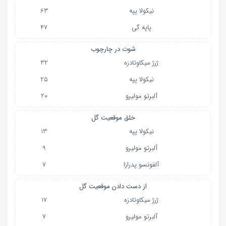
نیکولا پپه
63
پاپه گی
47
شوت در چارچوب
ژرژ میکاوتادزه
32
نیکولا پپه
25
آلبرتو مولیرو
20
خلق موقعیت گل
نیکولا پپه
13
آلبرتو مولیرو
9
آلفونسو پدرازا
7
از دست دادن موقعیت گل
ژرژ میکاوتادزه
17
آلبرتو مولیرو
7