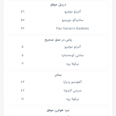
دریبل موفق
آلبرتو مولیرو
59
سانتیاگو مورینیو
57
32
Pau Navarro Badenes
پاس در عمق صحیح
آلبرتو مولیرو
5
سانتی کومه‌سانیا
5
نیکولا پپه
3
سانتر
آلفونسو پدرازا
84
سرجی کاردونا
82
نیکولا پپه
71
نبرد هوایی موفق