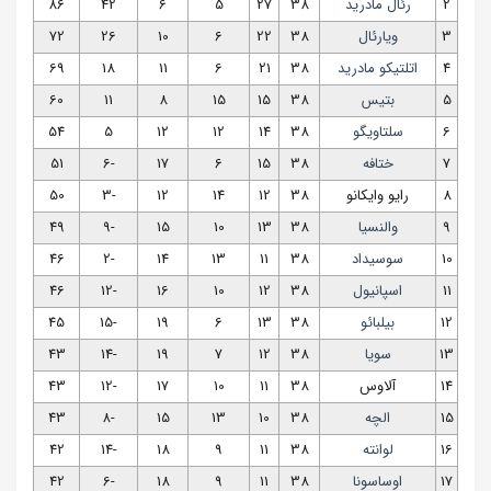
2
رئال مادرید
38
27
5
6
42
86
3
ویارئال
38
22
6
10
26
72
4
اتلتیکو مادرید
38
21
6
11
18
69
5
بتیس
38
15
15
8
11
60
6
سلتاویگو
38
14
12
12
5
54
7
ختافه
38
15
6
17
-6
51
8
رایو وایکانو
38
12
14
12
-3
50
9
والنسیا
38
13
10
15
-9
49
10
سوسیداد
38
11
13
14
-2
46
11
اسپانیول
38
12
10
16
-12
46
12
بیلبائو
38
13
6
19
-15
45
13
سویا
38
12
7
19
-14
43
14
آلاوس
38
11
10
17
-12
43
15
الچه
38
10
13
15
-8
43
16
لوانته
38
11
9
18
-14
42
17
اوساسونا
38
11
9
18
-6
42