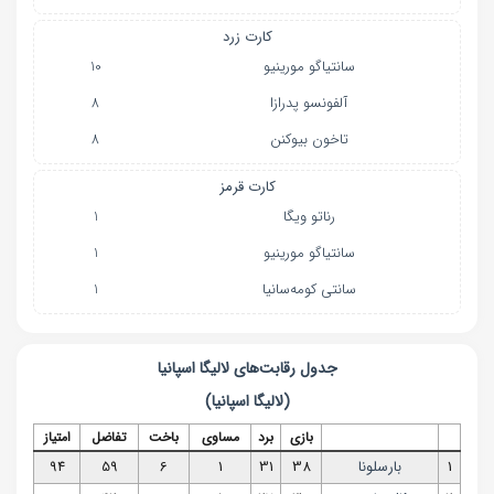
کارت زرد
سانتیاگو مورینیو
10
آلفونسو پدرازا
8
تاخون بیوکنن
8
کارت قرمز
رناتو ویگا
1
سانتیاگو مورینیو
1
سانتی کومه‌سانیا
1
جدول رقابت‌های
لالیگا اسپانیا
(
لالیگا اسپانیا
)
بازی
برد
مساوی
باخت
تفاضل
امتیاز
1
بارسلونا
38
31
1
6
59
94