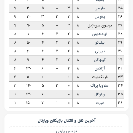
25
مارسی
8
3
0
5
-3
9
26
پافوس
8
2
3
3
-3
9
27
یونیون سن-ژیل
8
3
0
5
-9
9
28
آیندهوون
8
2
2
4
0
8
29
بیلبائو
8
2
2
4
-5
8
30
ناپولی
8
2
2
4
-6
8
31
کپنهاگن
8
2
2
4
-9
8
32
آژاکس
8
2
0
6
-13
6
33
فرانکفورت
8
1
1
6
-11
4
34
اسلاویا پراگ
8
0
3
5
-14
3
35
ویارئال
8
0
1
7
-13
1
36
غیرت
8
0
1
7
-15
1
آخرین نقل‌ و ‌انتقال بازیکنان
ویارئال
توماس پارتی