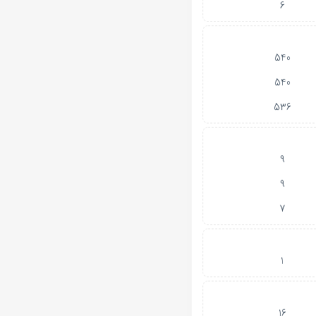
6
540
540
536
9
9
7
1
16