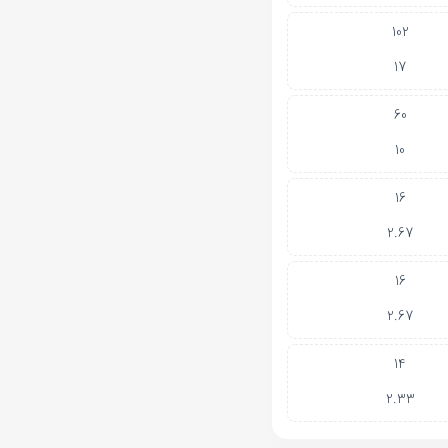
102
17
60
10
16
2.67
16
2.67
14
2.33