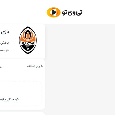
بازی 
پخش زن
دونتسک
نتایج گذشته
بر
کریستال پالا