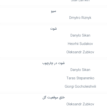
Stav Lamkin
سیو
Dmytro Riznyk
شوت
Danylo Sikan
Heorhii Sudakov
Oleksandr Zubkov
شوت در چارچوب
Danylo Sikan
Taras Stepanenko
Giorgi Gocholeishvili
خلق موقعیت گل
Oleksandr Zubkov