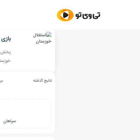
بازی 
پخش زن
خوزستا
نتایج گذشته
بر
سپاهان