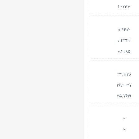
1.2233
0.4402
0.4342
0.4085
32.1028
26.2037
25.7619
2
2