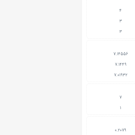
4
3
3
7.14556
7.1449
7.01932
7
1
0.2079