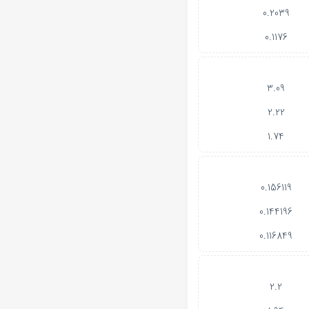
0.2039
0.1176
3.09
2.22
1.74
0.156119
0.144196
0.116849
2.2