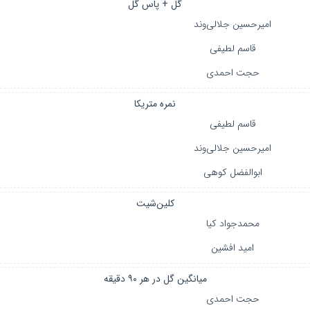
گل + پاس گل
امیرحسین جلالی‌وند
قاسم لطیفی
حجت احمدی
نمره متریکا
قاسم لطیفی
امیرحسین جلالی‌وند
ابوالفضل کوهی
کلین‌شیت
محمدجواد کیا
امید افشین
میانگین گل در هر ۹۰ دقیقه
حجت احمدی