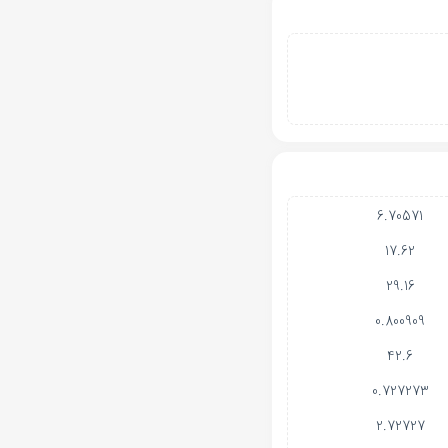
6.70571
17.62
29.16
0.800909
42.6
0.727273
2.72727