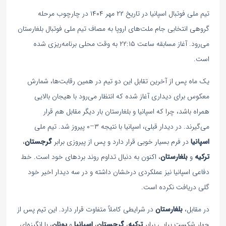
تیم ملی فوتبال اسپانیا در تاریخ ۲۲ مهر ۱۴۰۴ در چارچوب مرحله
گروهی انتخابی جام ملت‌های اروپا به مصاف تیم ملی فوتبال بلغارستان
می‌رود. آغاز مسابقه ساعت ۲۲:۱۵ به وقت محلی برنامه‌ریزی شده
است.
یک ماه پس از آخرین تقابل این دو تیم در همین رقابت‌ها، شمارش
معکوس برای دیداری آغاز شده که انتظار می‌رود با هیجان بالایی
همراه باشد، چرا که اسپانیا و بلغارستان بار دیگر مقابل هم قرار
می‌گیرند. در دیدار قبلی، اسپانیا با نتیجه ۳–۰ پیروز شد. تیم ملی
اسپانیا
در فرم بسیار خوبی قرار دارد و پس از پیروزی برابر
گرجستان
،
ترکیه
و
بلغارستان
، اکنون به دنبال تداوم روند بردهای خود است. خط
دفاعی اسپانیا نیز عملکردی درخشان داشته و در سه دیدار اخیر خود
گلی دریافت نکرده است.
در مقابل،
بلغارستان
در شرایطی کاملاً متفاوت قرار دارد. این تیم پس از
چهار شکست پیاپی برابر
ترکیه
،
گرجستان
،
اسپانیا
و
یونان
، با انگیزه‌ای