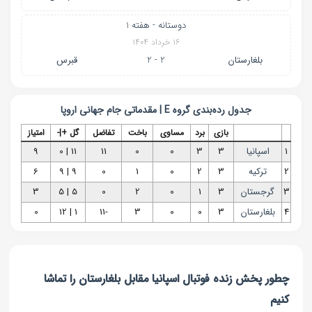
دوستانه - هفته 1
۱۶ خرداد ۱۴۰۴
بلغارستان
2 - 2
قبرس
جدول رده‌بندی
گروه E | مقدماتی جام جهانی اروپا
بازی
برد
مساوی
باخت
تفاضل
گل +|-
امتیاز
1
اسپانیا
3
3
0
0
11
11 | 0
9
2
ترکیه
3
2
0
1
0
9 | 9
6
3
گرجستان
3
1
0
2
0
5 | 5
3
4
بلغارستان
3
0
0
3
-11
1 | 12
0
چطور پخش زنده فوتبال اسپانیا مقابل بلغارستان را تماشا
کنیم