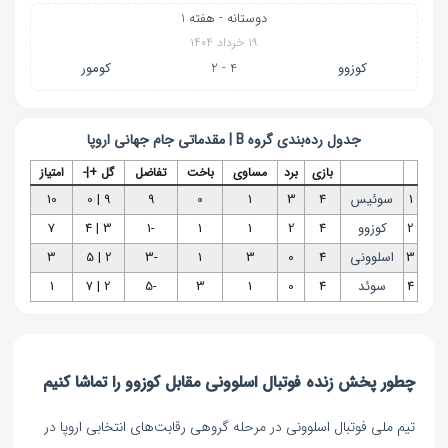
دوستانه - هفته 1
۱۹ خرداد ۱۴۰۴
کوزوو
4 - 2
کومور
جدول رده‌بندی
گروه B | مقدماتی جام جهانی اروپا
بازی
برد
مساوی
باخت
تفاضل
گل +|-
امتیاز
1
سوئیس
4
3
1
0
9
9 | 0
10
2
کوزوو
4
2
1
1
-1
3 | 4
7
3
اسلوونی
4
0
3
1
-3
2 | 5
3
4
سوئد
4
0
1
3
-5
2 | 7
1
چطور پخش زنده فوتبال اسلوونی مقابل کوزوو را تماشا کنیم
تیم ملی فوتبال اسلوونی در مرحله گروهی رقابت‌های انتخابی اروپا در