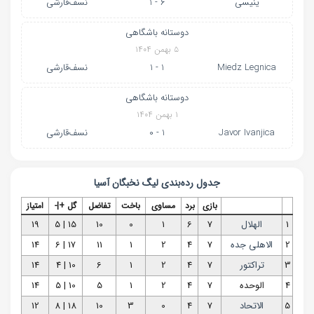
ینیسی
6 - 1
نسف‌قارشی
دوستانه باشگاهی
۵ بهمن ۱۴۰۴
Miedz Legnica
1 - 1
نسف‌قارشی
دوستانه باشگاهی
۱ بهمن ۱۴۰۴
Javor Ivanjica
1 - 0
نسف‌قارشی
جدول رده‌بندی
لیگ نخبگان آسیا
بازی
برد
مساوی
باخت
تفاضل
گل +|-
امتیاز
1
الهلال
7
6
1
0
10
15 | 5
19
2
الاهلی جده
7
4
2
1
11
17 | 6
14
3
تراکتور
7
4
2
1
6
10 | 4
14
4
الوحده
7
4
2
1
5
10 | 5
14
5
الاتحاد
7
4
0
3
10
18 | 8
12