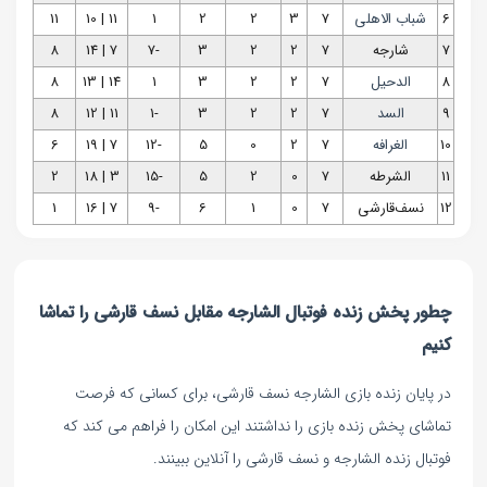
6
شباب الاهلی
7
3
2
2
1
11 | 10
11
7
شارجه
7
2
2
3
-7
7 | 14
8
8
الدحیل
7
2
2
3
1
14 | 13
8
9
السد
7
2
2
3
-1
11 | 12
8
10
الغرافه
7
2
0
5
-12
7 | 19
6
11
الشرطه
7
0
2
5
-15
3 | 18
2
12
نسف‌قارشی
7
0
1
6
-9
7 | 16
1
چطور پخش زنده فوتبال الشارجه مقابل نسف قارشی را تماشا
کنیم
در پایان زنده بازی الشارجه نسف قارشی، برای کسانی که فرصت
تماشای پخش زنده بازی را نداشتند این امکان را فراهم می کند که
فوتبال زنده الشارجه و نسف قارشی را آنلاین ببینند.