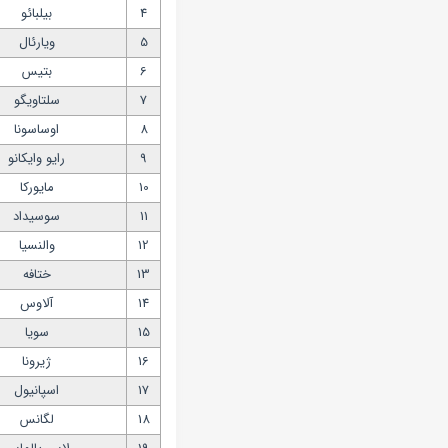
4
بیلبائو
5
ویارئال
6
بتیس
7
سلتاویگو
8
اوساسونا
9
رایو وایکانو
10
مایورکا
11
سوسیداد
12
والنسیا
13
ختافه
14
آلاوس
15
سویا
16
ژیرونا
17
اسپانیول
18
لگانس