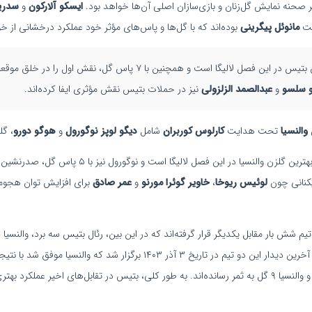
دیگر صحنه نمایش گل‌زنان و بازی‌سازان اصلی آن‌ها خواهد بود.
ایسکو آلارکون
و
سدریک
یت
مانوئل پیگرینی
بوده‌اند که با گل‌ها و پاس‌های مؤثر خود عملکرد درخشانی از خود
ایسکو با ۹ گل بهترین گلزن بتیس در این فصل لالیگا است و همچنین با ۷ پاس 
و سلسو
و
عبدالصمد الزلزولی
نیز در حملات بتیس نقش مؤثری ایفا کرده‌اند.
والنسیا
تحت هدایت
کارلوس کوربران
شامل
دیگو لوپز
نوگورول
و
هوگو دورو
، گل
دورو با به ثمر رساندن ۱۱ گل، بهترین گلزن والنسیا در این فص
یکنانی چون
لوئیس ریوخا
،
خاویر گوئرا مورنو
و
عمر صادق
برای افزایش توان هجوم
۱۴ تاکنون، دو تیم شش بار مقابل یکدیگر قرار گرفته‌اند که در این بین، رئال بتیس سه برد، والنسی
این شش دیدار، بتیس ۱۱ گل و والنسیا ۹ گل به ثمر رسانده‌اند. به طور کلی، بتیس در تقابل‌های اخیر ع