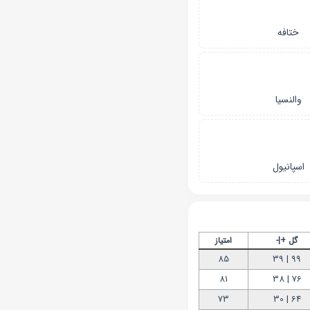
ختافه
والنسیا
اسپانیول
گل +|-
امتیاز
85
99 | 39
81
76 | 38
73
64 | 30