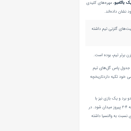
 باکامبو
، مهره‌های کلیدی
 نشان داده‌اند.
گل، نقش اول را در خلق موقعیت‌های گلزنی تیم داشته
زن برتر تیم، بوده است.
ل لالیگا است و نوگورول نیز با ۵ پاس گل، صدرنشین جدول پاس گل‌های تیم
ی خود تکیه داردتاریخچه
ا دو برد و یک بازی نیز با
تساوی به پایان رسیده است. آخرین دیدار این دو تیم در تاریخ ۳ آذر ۱۴۰۳ برگزار شد که والنسیا موفق شد با نتیجه ۴-۲ پیروز میدان شود. در
ملکرد بهتری نسبت به والنسیا داشته