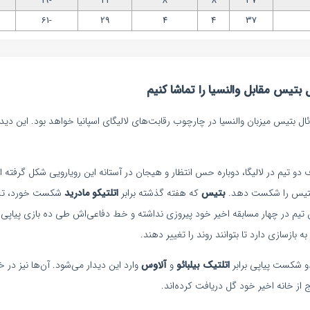
-19
21
8
8
37
-61
29
4
4
37
تیس مقابل والنسیا را تماشا کنیم
تیم در لالیگا، دوباره حس انتظار و هیجان در آستانه این رویارویی شکل گرفته اس
بتیس
که هفته گذشته برابر
اتلتیکو مادرید
شکست خورد، تلاش
ین تیم در چهار مسابقه اخیر خود پیروزی نداشته و خط دفاعی‌اش طی ده بازی پیاپ
 بازسازی دارد تا بتوانند روند را تغییر دهند.
دو شکست پیاپی برابر
اتلتیک بیلبائو
و
آلاوس
وارد این دیدار می‌شود. آن‌ها نیز در
ز خانه اخیر خود گل دریافت کرده‌اند.