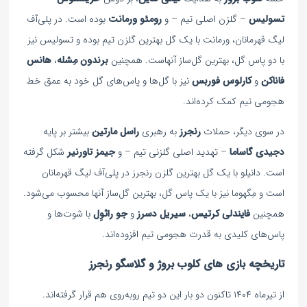
تسولیس
– گلزن اصلی تیم – و
رومئو ورمانت
بوده است. در پلی‌آف
لیگ قهرمانان، ورمانت با یک گل بهترین گلزن تیم بوده و تسولیس نیز
با دو پاس گل، بهترین گل‌ساز آنهاست. همچنین
برندون مِشله
،
هانس
فاناکن
و
کارلوس فوربس
نیز با گل‌ها و پاس‌های گل خود به عمق خط
هجومی تیم کمک کرده‌اند.
در سوی دیگر، حملات
رنجرز
به رهبری
راسل مارتین
بیشتر بر پایه
دجیدی گاساما
– تهدید اصلی گلزنی تیم – و
جیمز تاورنیر
شکل گرفته
است. دانيلو با یک گل بهترین گلزن رنجرز در پلی‌آف لیگ قهرمانان
است و مِگهوما نیز با یک پاس گل، بهترین گل‌ساز آنها محسوب می‌شود.
همچنین
فایندلی کرتیس
،
سیریل دسرز
و
جو راثوِل
با شوت‌ها و
پاس‌های کلیدی به قدرت هجومی تیم افزوده‌اند.
تاریخچه بازی های کلوب بروژ و گلاسگو رنجرز
از تیرماه ۱۴۰۴ تاکنون دو بار این دو تیم روبه‌روی هم قرار گرفته‌اند.