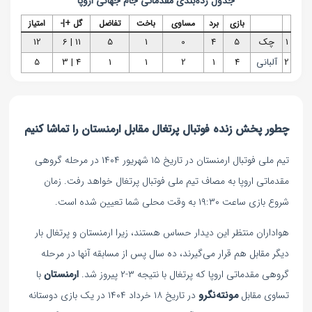
جدول رده‌بندی
مقدماتی جام جهانی اروپا
بازی
برد
مساوی
باخت
تفاضل
گل +|-
امتیاز
1
چک
5
4
0
1
5
11 | 6
12
2
آلبانی
4
1
2
1
1
4 | 3
5
چطور پخش زنده فوتبال پرتغال مقابل ارمنستان را تماشا کنیم
تیم ملی فوتبال ارمنستان در تاریخ ۱۵ شهریور ۱۴۰۴ در مرحله گروهی
مقدماتی اروپا به مصاف تیم ملی فوتبال پرتغال خواهد رفت. زمان
شروع بازی ساعت ۱۹:۳۰ به وقت محلی شما تعیین شده است.
هواداران منتظر این دیدار حساس هستند، زیرا ارمنستان و پرتغال بار
دیگر مقابل هم قرار می‌گیرند، ده سال پس از مسابقه آنها در مرحله
گروهی مقدماتی اروپا که پرتغال با نتیجه ۳-۲ پیروز شد.
ارمنستان
با
تساوی مقابل
مونته‌نگرو
در تاریخ ۱۸ خرداد ۱۴۰۴ در یک بازی دوستانه