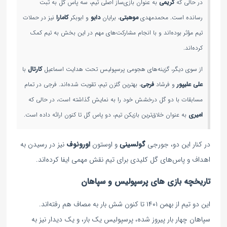
در حالی که
کریمی
به عنوان بازی‌ساز اصلی تیم، سه پاس گل به ثبت
رسانده است. محمدمهدی
موهبتی
، برایان
دابو
و ابوبکر
کامارا
نیز در حملات
تیم مؤثر بوده‌اند و با انجام مشارکت‌های مهم در این بخش به تیم کمک
کرده‌اند.
از سوی دیگر، گزینه‌های هجومی پرسپولیس تحت هدایت اسماعیل
کارتال
با
علی علیپور
و فرشاد
فرجی
، بهترین گلزن تیم، تقویت شده‌اند. فرجی در تمام
مسابقات با دو گل درخشش خود را به نمایش گذاشته است، در حالی که
امیری
به عنوان خلاق‌ترین بازیکن تیم، دو پاس گل تا کنون ارائه داده است.
در کنار این دو، جورجی
گولسینی
و اوستون
اورونوف
نیز در رسیدن به
اهداف و پاس‌های گل کلیدی برای تیم نقش مهمی ایفا کرده‌اند.
تاریخچه بازی های پرسپولیس و سپاهان
این دو تیم از بهمن ۱۴۰۱ تا کنون شش بار به مصاف هم رفته‌اند.
سپاهان چهار بار پیروز شده، پرسپولیس یک بار، و یک دیدار نیز به