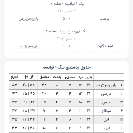
لیگ ۱ فرانسه - هفته 20
۱۳ بهمن ۱۴۰۳
برست
2 - 5
پاری‌سن‌ژرمن
لیگ قهرمانان اروپا - هفته 8
۱۰ بهمن ۱۴۰۳
اشتوتگارت
1 - 4
پاری‌سن‌ژرمن
جدول رده‌بندی
لیگ ۱ فرانسه
بازی
برد
مساوی
باخت
تفاضل
گل +|-
امتیاز
1
پاری‌سن‌ژرمن
21
16
5
0
38
58 | 20
53
2
مارسی
21
13
4
4
20
45 | 25
43
3
نیس
21
10
7
4
15
41 | 26
37
4
موناکو
21
11
4
6
9
37 | 28
37
5
لیل
21
9
8
4
12
34 | 22
35
6
لیون
21
9
6
6
10
36 | 26
33