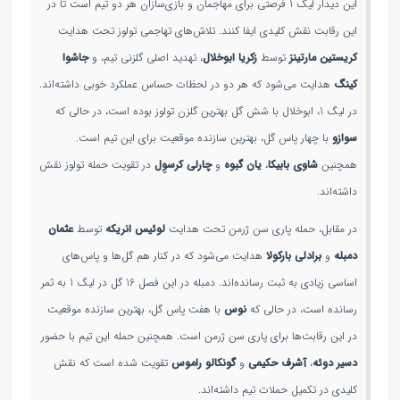
این دیدار لیگ 1 فرصتی برای مهاجمان و بازی‌سازان هر دو تیم است تا در
این رقابت نقش کلیدی ایفا کنند. تلاش‌های تهاجمی تولوز تحت هدایت
کریستین مارتینز
توسط
زکریا ابوخلال
، تهدید اصلی گلزنی تیم، و
جاشوا
کینگ
هدایت می‌شود که هر دو در لحظات حساس عملکرد خوبی داشته‌اند.
در لیگ 1، ابوخلال با شش گل بهترین گلزن تولوز بوده است، در حالی که
سوازو
با چهار پاس گل، بهترین سازنده موقعیت برای این تیم است.
همچنین
شاوی بابیکا
،
یان گبوه
و
چارلی کرسوِل
در تقویت حمله تولوز نقش
داشته‌اند.
در مقابل، حمله پاری سن ژرمن تحت هدایت
لوئیس انریکه
توسط
عثمان
دمبله
و
برادلی بارکولا
هدایت می‌شود که در کنار هم گل‌ها و پاس‌های
اساسی زیادی به ثبت رسانده‌اند. دمبله در این فصل 16 گل در لیگ 1 به ثمر
رسانده است، در حالی که
نوس
با هفت پاس گل، بهترین سازنده موقعیت
در این رقابت‌ها برای پاری سن ژرمن است. همچنین حمله این تیم با حضور
دسیر دوئه
،
آشرف حکیمی
و
گونکالو راموس
تقویت شده است که نقش
کلیدی در تکمیل حملات تیم داشته‌اند.