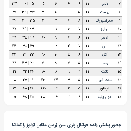
7
لانس
21
9
6
6
5
25 | 20
33
8
برست
21
10
1
10
-3
33 | 36
31
9
استراسبورگ
21
8
6
7
3
35 | 32
30
10
تولوز
21
7
6
8
-1
23 | 24
27
11
اوسر
21
6
6
9
-6
29 | 35
24
12
رن
21
7
2
12
-1
29 | 30
23
13
آنژه
21
6
5
10
-9
22 | 31
23
14
رنس
21
5
7
9
-7
26 | 33
22
15
نانت
21
4
9
8
-8
24 | 32
21
16
سنت اتین
21
5
3
13
-26
19 | 45
18
17
لوهاور
21
5
2
14
-23
17 | 40
17
18
مون پلیه
21
4
3
14
-28
20 | 48
15
چطور پخش زنده فوتبال پاری‌ سن‌ ژرمن مقابل تولوز را تماشا