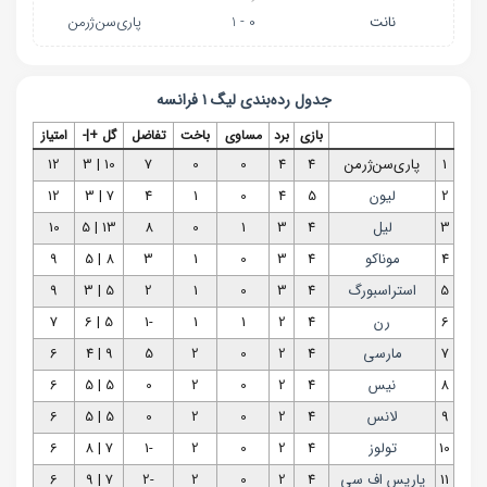
نانت
0 - 1
پاری‌سن‌ژرمن
جدول رده‌بندی
لیگ ۱ فرانسه
بازی
برد
مساوی
باخت
تفاضل
گل +|-
امتیاز
1
پاری‌سن‌ژرمن
4
4
0
0
7
10 | 3
12
2
لیون
5
4
0
1
4
7 | 3
12
3
لیل
4
3
1
0
8
13 | 5
10
4
موناکو
4
3
0
1
3
8 | 5
9
5
استراسبورگ
4
3
0
1
2
5 | 3
9
6
رن
4
2
1
1
-1
5 | 6
7
7
مارسی
4
2
0
2
5
9 | 4
6
8
نیس
4
2
0
2
0
5 | 5
6
9
لانس
4
2
0
2
0
5 | 5
6
10
تولوز
4
2
0
2
-1
7 | 8
6
11
پاریس اف سی
4
2
0
2
-2
7 | 9
6