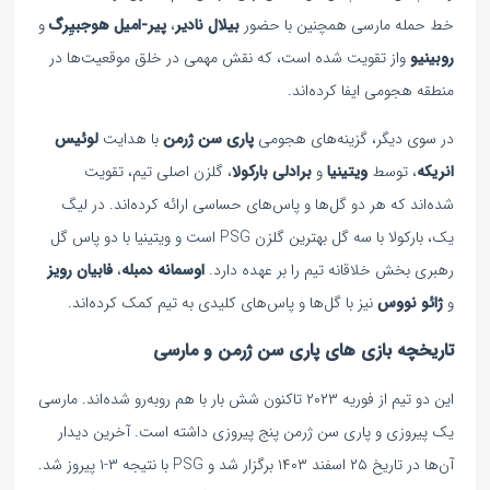
خط حمله مارسی همچنین با حضور
بیلال نادیر
،
پیر-امیل هوجبیِرگ
و
روبینیو
واز تقویت شده است، که نقش مهمی در خلق موقعیت‌ها در
منطقه هجومی ایفا کرده‌اند.
در سوی دیگر، گزینه‌های هجومی
پاری سن ژرمن
با هدایت
لوئیس
انریکه
، توسط
ویتینیا
و
برادلی بارکولا
، گلزن اصلی تیم، تقویت
شده‌اند که هر دو گل‌ها و پاس‌های حساسی ارائه کرده‌اند. در لیگ
یک، بارکولا با سه گل بهترین گلزن PSG است و ویتینیا با دو پاس گل
رهبری بخش خلاقانه تیم را بر عهده دارد.
اوسمانه دمبله
،
فابیان رویز
و
ژائو نووس
نیز با گل‌ها و پاس‌های کلیدی به تیم کمک کرده‌اند.
تاریخچه بازی های پاری سن ژرمن و مارسی
این دو تیم از فوریه ۲۰۲۳ تاکنون شش بار با هم روبه‌رو شده‌اند. مارسی
یک پیروزی و پاری سن ژرمن پنج پیروزی داشته است. آخرین دیدار
آن‌ها در تاریخ ۲۵ اسفند ۱۴۰۳ برگزار شد و PSG با نتیجه ۳-۱ پیروز شد.