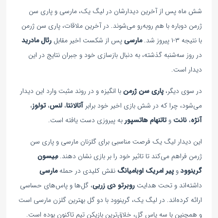
شش ماه پس از آخرین دیدارشان در لیگ یک، مارسی و پاری سن
ژرمن دوباره با هم روبه‌رو می‌شوند. در آخرین ملاقات، پاری سن ژرمن
با نتیجه ۳-۱ پیروز شد.
مارسی
پس از شکست اخیر مقابل
رئال مادرید
در روز سه‌شنبه گذشته، به دنبال بازسازی خود و جبران نتایج در این
دیدار است.
در سوی دیگر،
پاری سن ژرمن
با انگیزه و در روند مثبت وارد این دیدار
می‌شود، چرا که در شش بازی اخیر خود برابر
آتالانتا
،
لنس
،
تولوز
،
آنژه
،
نانت
و
تاتنهام هاتسپور
به پیروزی دست یافته است.
این دیدار لیگ یک فرصت مناسبی برای گلزنان مارسی و پاری سن
ژرمن فراهم می‌کند تا تاثیر خود را بر بازی نشان دهند.
مِیسون
گرینوود
و
پیر امریک اوبامیانگ
نقش کلیدی در حمله
مارسی
داشته‌اند و تحت هدایت
روبرتو دی زربی
، گل‌ها و پاس‌های حساسی
ارائه کرده‌اند. در لیگ یک، گرینوود با دو گل بهترین گلزن مارسی است
و همچنین با سه پاس گل، خلاق‌ترین بازیکن تیم تاکنون بوده است.