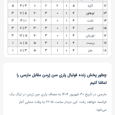
12
آنژه
5
1
2
2
-1
3 | 4
5
13
لوهاور
4
1
0
3
-2
5 | 7
3
14
نانت
4
1
0
3
-2
1 | 3
3
15
اوسر
4
1
0
3
-3
3 | 6
3
16
لوریان
4
1
0
3
-7
5 | 12
3
17
برست
4
0
1
3
-5
5 | 10
1
18
متز
4
0
1
3
-5
3 | 8
1
چطور پخش زنده فوتبال پاری‌ سن‌ ژرمن مقابل مارسی را
تماشا کنیم
مارسی در تاریخ ۳۰ شهریور ۱۴۰۴ به مصاف پاری سن ژرمن در لیگ یک
فرانسه خواهد رفت. این دیدار ساعت ۲۲:۱۵ به وقت محلی آغاز
می‌شود.