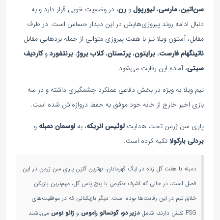
سن‌اتین
،
مارسی
،
لیورپول
و
رن
، در وضعیت خوبی قرار دارد و به
دنبال ادامه روند پیروزی‌هایش در این دیدار حساس است. در طرف
مقابل، آستون ویلا نیز با هفت پیروزی متوالی از جمله بردهایی مقابل
ناتینگهام فارست
،
برایتون
،
پرتستان
،
کلاب بروژ
،
برنتفورد
و
کاردیف
سیتی
، آماده این رقابت می‌شود.
تیم ویلا به ویژه در بخش دفاعی عملکرد چشمگیری داشته و در سه
بازی اخیر خارج از خانه خود موفق به حفظ دروازه‌اش شده است.
پاری سن ژرمن تحت هدایت
لوئیس انریکه
، به
اوسمان دمبله
و
بردلی بارکولا
تکیه کرده است.
دمبله با هفت گل زده در لیگ قهرمانان، بهترین گلزن پاری‌ سن‌ ژرمن در این
فصل است، در حالی که اشرف حکیمی با پنج پاس گل، مهم‌ترین بازیکن
خلاق تیم در این رقابت‌ها بوده است. دیگر بازیکنانی که در موفقیت‌های
PSG نقش دارند، شامل
دزیر دو،
گونسالو راموس
و
ژائو نوس
می‌باشند