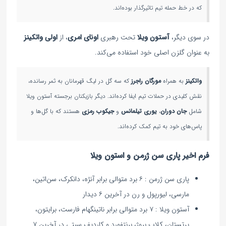
که در خط حمله تیم تاثیرگذار بوده‌اند.
در سوی دیگر،
آستون ویلا
تحت رهبری
اونای امری
، از
اولی واتکینز
به عنوان گلزن اصلی خود استفاده می‌کند.
واتکینز
به همراه
مورگان راجرز
که سه گل در لیگ قهرمانان به ثمر رسانده،
نقش کلیدی در حملات تیم ایفا کرده‌اند. دیگر بازیکنان برجسته آستون ویلا
شامل
جان دوران
،
یوری تیلمانس
و
جیکوب رمزی
هستند که با گل‌ها و
پاس‌های خود به تیم کمک کرده‌اند.
فرم اخیر پاری سن ژرمن و استون ویلا
پاری‌ سن‌ ژرمن : ۶ برد متوالی برابر آنژه، دانکرک، سن‌اتین،
مارسی، لیورپول و رن در آخرین ۶ دیدار
آستون ویلا : ۷ برد متوالی برابر ناتینگهام فارست، برایتون،
پرتستان، کلاب بروژ، برنتفورد و کاردیف سیتی در آخرین ۷