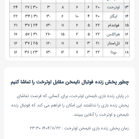
13
اوترخت
20
6
6
8
3
30 | 27
24
14
ایگلز
20
4
10
6
-3
31 | 34
22
15
فولندام
22
5
6
11
-13
24 | 37
21
16
هراکلس
22
5
2
15
-26
31 | 57
17
17
تل‌استار
21
3
7
11
-12
25 | 37
16
18
بردا
22
3
7
12
-13
23 | 36
16
چطور پخش زنده فوتبال نایمخن مقابل اوترخت را تماشا کنیم
در پایان زنده بازی نایمخن اوترخت، برای کسانی که فرصت تماشای
پخش زنده بازی را نداشتند این امکان را فراهم می کند که فوتبال زنده
نایمخن و اوترخت را آنلاین ببینند.
زمان پخش زنده بازی نایمخن اوترخت : ۱۴۰۴/۱۱/۲۲ ۲۳:۳۰