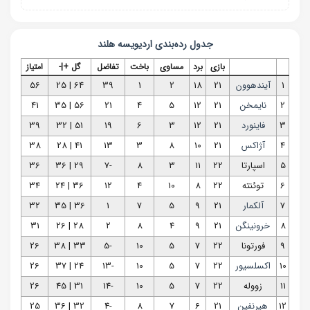
جدول رده‌بندی
اردیویسه هلند
بازی
برد
مساوی
باخت
تفاضل
گل +|-
امتیاز
1
آیندهوون
21
18
2
1
39
64 | 25
56
2
نایمخن
21
12
5
4
21
56 | 35
41
3
فاینورد
21
12
3
6
19
51 | 32
39
4
آژاکس
21
10
8
3
13
41 | 28
38
5
اسپارتا
22
11
3
8
-7
29 | 36
36
6
توئنته
22
8
10
4
12
36 | 24
34
7
آلکمار
21
9
5
7
1
36 | 35
32
8
خرونینگن
21
9
4
8
2
28 | 26
31
9
فورتونا
22
7
5
10
-5
33 | 38
26
10
اکسلسیور
22
7
5
10
-13
24 | 37
26
11
زووله
22
7
5
10
-14
31 | 45
26
12
هیرنفین
21
6
7
8
-4
32 | 36
25