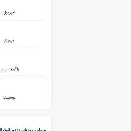
لیورپول
قره‌باغ
زاگوبیه لوبین
اوسییک
چطور پخش زنده فوتبال ن