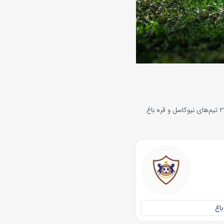
پخش زنده بازی نیوکاسل و قره باغ امروز سه‌شنبه 5 اسفند 1404 . در رقابت‌های لیگ قهرمانان اروپا و از ساعت ۲۳:۳۰ تیم‌های نیوکاسل و قره باغ
باغ