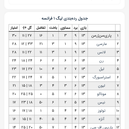
جدول رده‌بندی
لیگ ۱ فرانسه
بازی
برد
مساوی
باخت
تفاضل
گل +|-
امتیاز
1
پاری‌سن‌ژرمن
13
9
3
1
16
27 | 11
30
2
مارسی
13
9
1
3
21
33 | 12
28
3
لانس
13
9
1
3
11
22 | 11
28
4
رن
14
6
6
2
6
24 | 18
24
5
لیل
13
7
2
4
10
27 | 17
23
6
استراسبورگ
13
7
1
5
7
24 | 17
22
7
لیون
13
6
3
4
3
18 | 15
21
8
موناکو
13
6
2
5
0
25 | 25
20
9
نیس
13
5
2
6
-5
18 | 23
17
10
تولوز
13
4
4
5
1
18 | 17
16
11
آنژه
13
4
4
5
-4
11 | 15
16
12
پاریس اف سی
13
4
2
7
-5
20 | 25
14