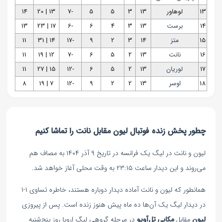
13
لوهاور
13
3
5
5
-7
13 | 20
14
14
برست
13
3
4
6
-6
17 | 23
13
15
متز
14
3
2
9
-17
14 | 31
11
16
نانت
13
2
5
6
-7
12 | 19
11
17
لوریان
13
2
5
6
-12
15 | 27
11
18
اوسر
13
2
2
9
-12
7 | 19
8
چطور پخش زنده فوتبال لیون مقابل نانت را تماشا کنیم
لیون و نانت در لیگ یک فرانسه در تاریخ ۹ آذر ۱۴۰۴ به مصاف هم
می‌روند و این دیدار ساعت ۲۳:۱۵ به وقت محلی آغاز خواهد شد.
همانطور که لیون و نانت آماده دیدار دوباره هستند، خاطره تساوی ۱-۱
در دیدار لیگ یک آن‌ها ده ماه پیش هنوز زنده است. پس از پیروزی
لیون
مقابل
مکابی تل‌آویو
در مرحله گروهی لیگ اروپا روز پنج‌شنبه