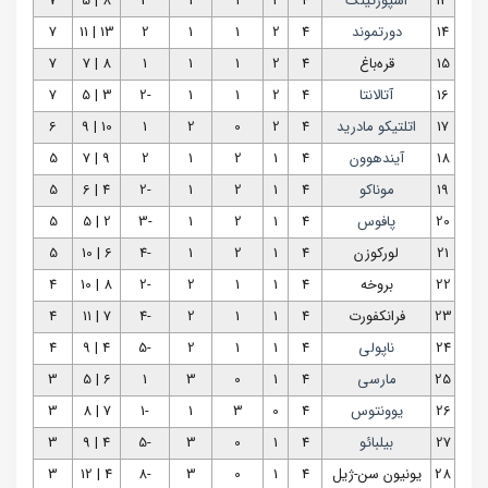
13
اسپورتینگ
4
2
1
1
3
8 | 5
7
14
دورتموند
4
2
1
1
2
13 | 11
7
15
قره‌باغ
4
2
1
1
1
8 | 7
7
16
آتالانتا
4
2
1
1
-2
3 | 5
7
17
اتلتیکو مادرید
4
2
0
2
1
10 | 9
6
18
آیندهوون
4
1
2
1
2
9 | 7
5
19
موناکو
4
1
2
1
-2
4 | 6
5
20
پافوس
4
1
2
1
-3
2 | 5
5
21
لورکوزن
4
1
2
1
-4
6 | 10
5
22
بروخه
4
1
1
2
-2
8 | 10
4
23
فرانکفورت
4
1
1
2
-4
7 | 11
4
24
ناپولی
4
1
1
2
-5
4 | 9
4
25
مارسی
4
1
0
3
1
6 | 5
3
26
یوونتوس
4
0
3
1
-1
7 | 8
3
27
بیلبائو
4
1
0
3
-5
4 | 9
3
28
یونیون سن-ژیل
4
1
0
3
-8
4 | 12
3