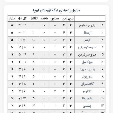
جدول رده‌بندی
لیگ قهرمانان اروپا
بازی
برد
مساوی
باخت
تفاضل
گل +|-
امتیاز
1
بایرن‌ مونیخ
4
4
0
0
11
14 | 3
12
2
آرسنال
4
4
0
0
11
11 | 0
12
3
اینتر
4
4
0
0
10
11 | 1
12
4
منچسترسیتی
4
3
1
0
7
10 | 3
10
5
پاری‌سن‌ژرمن
4
3
0
1
9
14 | 5
9
6
نیوکاسل
4
3
0
1
8
10 | 2
9
7
رئال مادرید
4
3
0
1
6
8 | 2
9
8
لیورپول
4
3
0
1
5
9 | 4
9
9
گالاتاسرای
4
3
0
1
2
8 | 6
9
10
تاتنهام
4
2
2
0
5
7 | 2
8
11
بارسلونا
4
2
1
1
5
12 | 7
7
12
چلسی
4
2
1
1
3
9 | 6
7