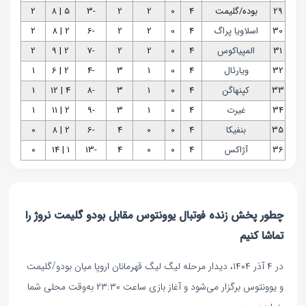
29
بوده/گلیمت
4
0
2
2
-3
5 | 8
2
30
اسلاویا پراگ
4
0
2
2
-6
2 | 8
2
31
المپیاکوس
4
0
2
2
-7
2 | 9
2
32
ویارئال
4
0
1
3
-4
2 | 6
1
33
کپنهاگن
4
0
1
3
-8
4 | 12
1
34
غیرت
4
0
1
3
-9
2 | 11
1
35
بنفیکا
4
0
0
4
-6
2 | 8
0
36
آژاکس
4
0
0
4
-13
1 | 14
0
چطور پخش زنده فوتبال یوونتوس مقابل بودو گلیمت نروژ را
تماشا کنیم
در ۴ آذر ۱۴۰۴، دیدار مرحله لیگ لیگ قهرمانان اروپا میان بودو/گلیمت
و یوونتوس برگزار می‌شود و آغاز بازی ساعت ۲۳:۳۰ به‌وقت محلی شما