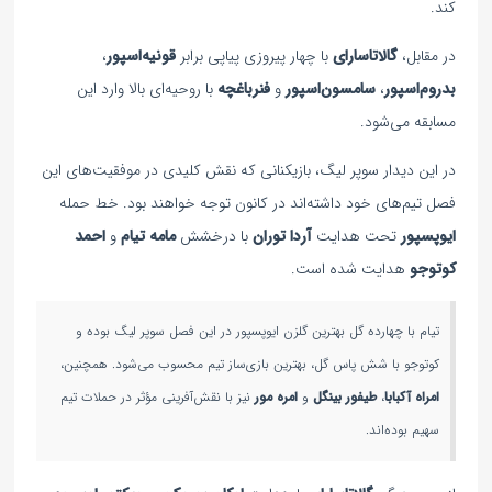
کند.
در مقابل،
گالاتاسارای
با چهار پیروزی پیاپی برابر
قونیه‌اسپور
،
بدروم‌اسپور
،
سامسون‌اسپور
و
فنرباغچه
با روحیه‌ای بالا وارد این
مسابقه می‌شود.
در این دیدار سوپر لیگ، بازیکنانی که نقش کلیدی در موفقیت‌های این
فصل تیم‌های خود داشته‌اند در کانون توجه خواهند بود. خط حمله
ایوپسپور
تحت هدایت
آردا توران
با درخشش
مامه تیام
و
احمد
کوتوجو
هدایت شده است.
تیام با چهارده گل بهترین گلزن ایوپسپور در این فصل سوپر لیگ بوده و
کوتوجو با شش پاس گل، بهترین بازی‌ساز تیم محسوب می‌شود. همچنین،
امراه آکبابا
،
طیفور بینگل
و
امره مور
نیز با نقش‌آفرینی مؤثر در حملات تیم
سهیم بوده‌اند.