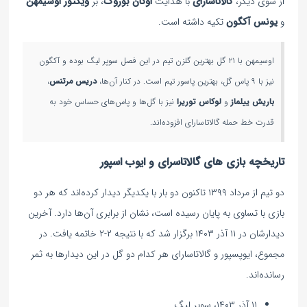
از سوی دیگر،
گالاتاسارای
با هدایت
اوکان بوروک
، بر
ویکتور اوسیمهن
و
یونس آکگون
تکیه داشته است.
اوسیمهن با ۲۱ گل بهترین گلزن تیم در این فصل سوپر لیگ بوده و آکگون
نیز با ۹ پاس گل، بهترین پاسور تیم است. در کنار آن‌ها،
دریس مرتنس
،
باریش ییلماز
و
لوکاس توریرا
نیز با گل‌ها و پاس‌های حساس خود به
قدرت خط حمله گالاتاسارای افزوده‌اند.
تاریخچه بازی های گالاتاسرای و ایوب اسپور
دو تیم از مرداد ۱۳۹۹ تاکنون دو بار با یکدیگر دیدار کرده‌اند که هر دو
بازی با تساوی به پایان رسیده است، نشان از برابری آن‌ها دارد. آخرین
دیدارشان در ۱۱ آذر ۱۴۰۳ برگزار شد که با نتیجه ۲-۲ خاتمه یافت. در
مجموع، ایوپسپور و گالاتاسارای هر کدام دو گل در این دیدارها به ثمر
رسانده‌اند.
۱۱ آذر ۱۴۰۳، سوپر لیگ