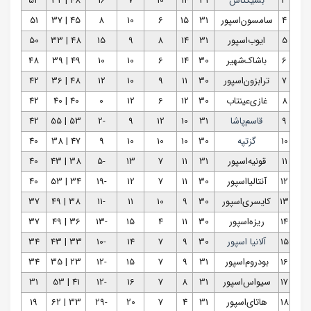
3
بشیکتاش
31
14
10
7
16
48 | 32
52
4
سامسون‌اسپور
31
15
6
10
8
45 | 37
51
5
ایوب‌اسپور
31
14
8
9
15
48 | 33
50
6
باشاک‌شهیر
30
14
6
10
10
49 | 39
48
7
ترابزون‌اسپور
30
11
9
10
12
48 | 36
42
8
غازی‌عینتاب
30
12
6
12
0
40 | 40
42
9
قاسم‌پاشا
31
10
12
9
-2
53 | 55
42
10
گزتپه
30
10
10
10
9
47 | 38
40
11
قونیه‌اسپور
31
11
7
13
-5
38 | 43
40
12
آنتالیااسپور
30
11
7
12
-19
34 | 53
40
13
کایسری‌اسپور
30
9
10
11
-11
38 | 49
37
14
ریزه‌اسپور
30
11
4
15
-13
36 | 49
37
15
آلانیا اسپور
30
9
7
14
-10
33 | 43
34
16
بودروم‌اسپور
31
9
7
15
-12
23 | 35
34
17
سیواس‌اسپور
31
8
7
16
-12
41 | 53
31
18
هاتای‌اسپور
31
4
7
20
-29
33 | 62
19