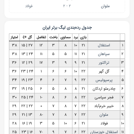
ملوان
2 - 2
فولاد
جدول رده‌بندی
لیگ برتر ایران
بازی
برد
مساوی
باخت
تفاضل
گل +|-
امتیاز
1
استقلال
21
10
8
3
12
27 | 15
38
2
سپاهان
21
11
5
5
11
24 | 13
38
3
تراکتور
21
9
9
3
17
29 | 12
36
4
گل گهر
22
10
6
6
1
24 | 23
36
5
پرسپولیس
22
9
7
6
4
23 | 19
34
6
چادرملو اردکان
21
8
8
5
6
25 | 19
32
7
فجر سپاسی
22
8
6
8
-1
24 | 25
30
8
خیبر خرم‌آباد
22
7
8
7
0
22 | 22
29
9
ملوان
22
7
8
7
-8
13 | 21
29
10
فولاد
21
6
10
5
3
19 | 16
28
11
استقلال خوزستان
22
6
7
9
-7
16 | 23
25