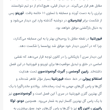
مقابل هم قرار می‌گیرند. در دیدار قبلی، هیچ‌کدام از دو تیم نتوانستند
برتری را به دست آورند و مسابقه با تساوی ۱-۱ خاتمه یافت.
تورینو
پس
از شکست برابر
اینترمیلان
در دوشنبه گذشته وارد این دیدار می‌شود و
به دنبال بازگشتی موفق خواهد بود.
فیورنتینا
در نقطه مقابل با روحیه‌ای بهتر پا به این مسابقه می‌گذارد،
چرا که در آخرین دیدار خود موفق شد پولسسا را شکست دهد.
این دیدار سری آ بازیکنانی را در کانون توجه قرار می‌دهد که نقشی
اساسی در خلق و تبدیل موقعیت‌ها برای تورینو و فیورنتینا در این فصل
داشته‌اند.
رابین گوسنس
و
آلبرت گودموندسون
تحت هدایت
استفانو پیولی
در خط حمله
فیورنتینا
بسیار مؤثر ظاهر شده‌اند و
گل‌ها و پاس گل‌های مهمی به ثبت رسانده‌اند. رولاندو ماندراگورا با یک
گل بهترین گلزن فیورنتینا در سری آ این فصل است و
گودموندسون
نیز
با یک پاس گل بهترین گلساز تیم به شمار می‌رود. همچنین
دودو
،
لوکا
رانیری
و
ادین ژکو
نیز با گل‌ها و پاس گل‌های خود عمق بیشتری به