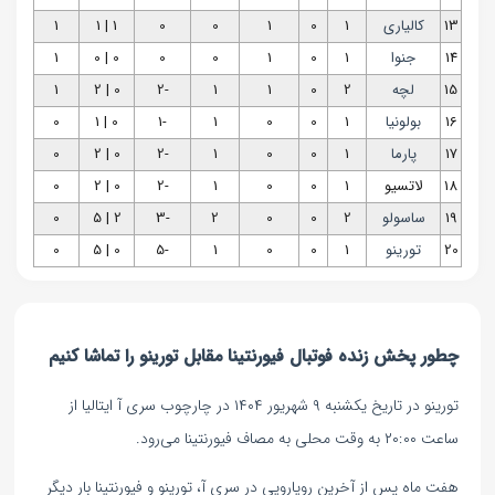
13
کالیاری
1
0
1
0
0
1 | 1
1
14
جنوا
1
0
1
0
0
0 | 0
1
15
لچه
2
0
1
1
-2
0 | 2
1
16
بولونیا
1
0
0
1
-1
0 | 1
0
17
پارما
1
0
0
1
-2
0 | 2
0
18
لاتسیو
1
0
0
1
-2
0 | 2
0
19
ساسولو
2
0
0
2
-3
2 | 5
0
20
تورینو
1
0
0
1
-5
0 | 5
0
چطور پخش زنده فوتبال فیورنتینا مقابل تورینو را تماشا کنیم
تورینو در تاریخ یکشنبه ۹ شهریور ۱۴۰۴ در چارچوب سری آ ایتالیا از
ساعت ۲۰:۰۰ به وقت محلی به مصاف فیورنتینا می‌رود.
هفت ماه پس از آخرین رویارویی در سری آ، تورینو و فیورنتینا بار دیگر