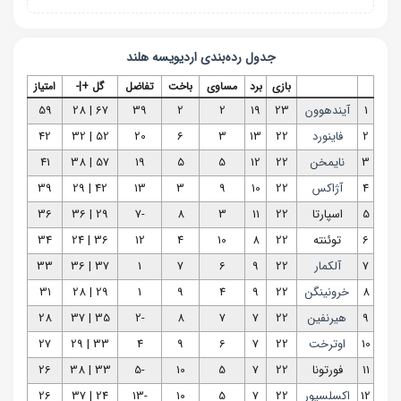
جدول رده‌بندی
اردیویسه هلند
بازی
برد
مساوی
باخت
تفاضل
گل +|-
امتیاز
1
آیندهوون
23
19
2
2
39
67 | 28
59
2
فاینورد
22
13
3
6
20
52 | 32
42
3
نایمخن
22
12
5
5
19
57 | 38
41
4
آژاکس
22
10
9
3
13
42 | 29
39
5
اسپارتا
22
11
3
8
-7
29 | 36
36
6
توئنته
22
8
10
4
12
36 | 24
34
7
آلکمار
22
9
6
7
1
37 | 36
33
8
خرونینگن
22
9
4
9
1
29 | 28
31
9
هیرنفین
22
7
7
8
-2
35 | 37
28
10
اوترخت
22
7
6
9
4
33 | 29
27
11
فورتونا
22
7
5
10
-5
33 | 38
26
12
اکسلسیور
22
7
5
10
-13
24 | 37
26