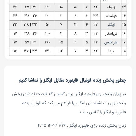
13
زووله
22
7
5
10
-14
31 | 45
26
14
فولندام
23
6
6
11
-12
26 | 38
24
15
ایگلز
22
4
11
7
-5
33 | 38
23
16
تل‌استار
22
3
8
11
-12
26 | 38
17
17
هراکلس
22
5
2
15
-26
31 | 57
17
18
بردا
22
3
7
12
-13
23 | 36
16
چطور پخش زنده فوتبال فاینورد مقابل ایگلز را تماشا کنیم
در پایان زنده بازی فاینورد ایگلز، برای کسانی که فرصت تماشای پخش
زنده بازی را نداشتند این امکان را فراهم می کند که فوتبال زنده
فاینورد و ایگلز را آنلاین ببینند.
زمان پخش زنده بازی فاینورد ایگلز : ۱۴۰۴/۱۱/۲۶ ۱۴:۴۵