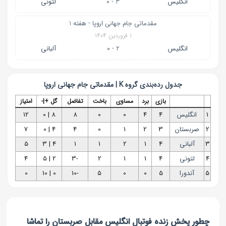
انگلیس
3 - 0
لتونی
مقدماتی جام جهانی اروپا - هفته 1
۱ فروردین ۱۴۰۴
انگلیس
2 - 0
آلبانی
جدول رده‌بندی
گروه K | مقدماتی جام جهانی اروپا
بازی
برد
مساوی
باخت
تفاضل
گل +|-
امتیاز
1
انگلیس
4
4
0
0
8
8 | 0
12
2
صربستان
3
2
1
0
4
4 | 0
7
3
آلبانی
4
1
2
1
1
4 | 3
5
4
لتونی
4
1
1
2
-3
2 | 5
4
5
آندورا
5
0
0
5
-10
0 | 10
0
چطور پخش زنده فوتبال انگلیس مقابل صربستان را تماشا