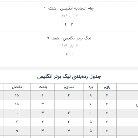
جام اتحادیه انگلیس - هفته 4
۷ آبان ۱۴۰۴
3 - 4
لیگ برتر انگلیس - هفته 9
۳ آبان ۱۴۰۴
1 - 2
جدول رده‌بندی
لیگ برتر انگلیس
بازی
برد
مساوی
باخت
تفاضل
15
1
2
8
11
ی
11
7
1
3
15
10
3
2
6
11
4
2
4
5
11
9
3
3
5
11