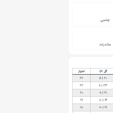
چلسی
ساندرلند
گل +|-
امتیاز
26
20 | 5
22
23 | 8
20
21 | 11
19
14 | 10
18
19 | 10