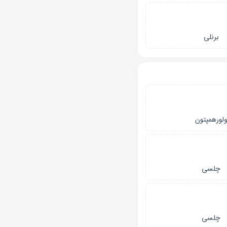
برنلی
لورهمپتون
چلسی
چلسی