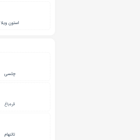
استون ویلا
چلسی
قره‌باغ
تاتنهام