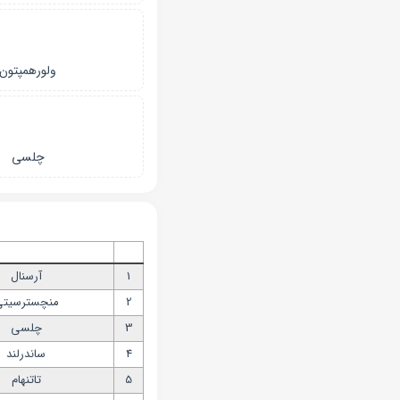
ولورهمپتون
چلسی
1
آرسنال
2
منچسترسیت
3
چلسی
4
ساندرلند
5
تاتنهام