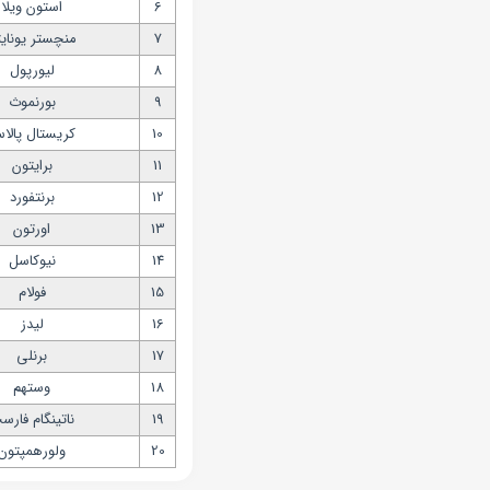
6
استون ویلا
7
منچستر یونایت
8
لیورپول
9
بورنموث
10
کریستال پالا
11
برایتون
12
برنتفورد
13
اورتون
14
نیوکاسل
15
فولام
16
لیدز
17
برنلی
18
وستهم
19
ناتینگام فارس
20
ولورهمپتون