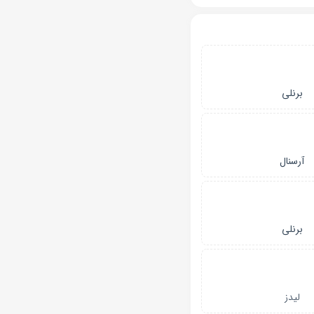
برنلی
آرسنال
برنلی
لیدز