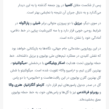
پس از شکست مقابل
کلمبیا
در روز جمعه گذشته پا به این دیدار
می‌گذارد و به دنبال جبران آن نتیجه با نمایشی بهتر است.
در سوی دیگر،
برزیل
با دو پیروزی متوالی برابر
شیلی
و
پاراگوئه
در
شرایط روحی خوبی قرار دارد و با سه کلین‌شیت پیاپی در خط دفاعی،
آمادگی خود را نشان داده است.
در این رویارویی مقدماتی جام جهانی، نگاه‌ها به بازیکنانی خواهد بود
که نقش کلیدی در عملکرد تیم‌های ملی بولیوی و برزیل داشته‌اند. خط
حمله بولیوی تحت هدایت
اسکار ویلیگاس
با درخشش «
میگوئلیتو
»،
بهترین گلزن تیم، و «رامیرو واکا» تقویت شده است. میگوئلیتو با شش
گل بهترین گلزن بولیوی در این رقابت‌هاست و «ماتیوس» با دو پاس
گل در صدر جدول پاسورهای تیم قرار دارد.
کارملو آلگارانیاز
،
هنری واکا
و
روبرتو فرناندس
نیز با گل‌ها و پاس‌های خود، به خط حمله بولیوی
عمق بخشیده‌اند.