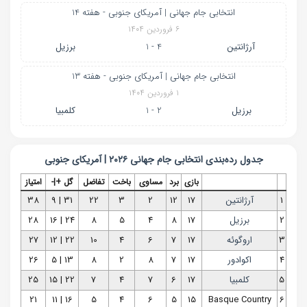
انتخابی جام جهانی | آمریکای جنوبی - هفته 14
۶ فروردین ۱۴۰۴
آرژانتین
4 - 1
برزیل
انتخابی جام جهانی | آمریکای جنوبی - هفته 13
۱ فروردین ۱۴۰۴
برزیل
2 - 1
کلمبیا
جدول رده‌بندی
انتخابی جام جهانی ۲۰۲۶ | آمریکای جنوبی
بازی
برد
مساوی
باخت
تفاضل
گل +|-
امتیاز
1
آرژانتین
17
12
2
3
22
31 | 9
38
2
برزیل
17
8
4
5
8
24 | 16
28
3
اروگوئه
17
7
6
4
10
22 | 12
27
4
اکوادور
17
7
8
2
8
13 | 5
26
5
کلمبیا
17
6
7
4
7
22 | 15
25
21
16 | 11
5
4
6
5
15
Basque Country
6