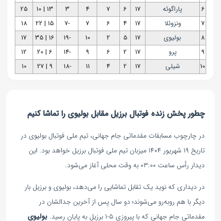
6
پاراگوئه
17
6
7
4
3
13 | 10
25
7
ونزوئلا
17
4
6
7
-7
15 | 22
18
8
بولیوی
17
5
2
10
-19
16 | 35
17
9
پرو
17
2
6
9
-14
6 | 20
12
10
شیلی
17
2
4
11
-18
9 | 27
10
چطور پخش زنده فوتبال برزیل مقابل بولیوی را تماشا کنیم
در چارچوب مسابقات مقدماتی جام جهانی، تیم ملی فوتبال بولیوی در
تاریخ ۱۹ شهریور ۱۴۰۴ میزبان تیم ملی فوتبال برزیل خواهد بود. این
دیدار رأس ساعت ۰۳:۰۰ به وقت محلی آغاز می‌شود.
در دیداری که نوید یک تقابل تماشایی را می‌دهد، بولیوی و برزیل بار
دیگر با هم روبه‌رو می‌شوند؛ دو سال پس از آخرین جدالشان در
مقدماتی جام جهانی که با پیروزی ۵-۱ برزیل به پایان رسید.
بولیوی