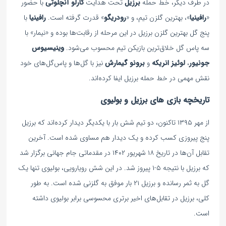
در طرف دیگر، خط حمله
برزیل
تحت هدایت
کارلو آنچلوتی
با حضور
«
رافینیا
»، بهترین گلزن تیم، و «
رودریگو
» قدرت گرفته است.
رافینیا
با
پنج گل بهترین گلزن برزیل در این مرحله از رقابت‌ها بوده و «نیمار» با
سه پاس گل خلاق‌ترین بازیکن تیم محسوب می‌شود.
وینیسیوس
جونیور
،
لوئیز انریکه
و
برونو گیمارش
نیز با گل‌ها و پاس‌گل‌های خود
نقش مهمی در خط حمله برزیل ایفا کرده‌اند.
تاریخچه بازی های برزیل و بولیوی
از مهر ۱۳۹۵ تاکنون، دو تیم شش بار با یکدیگر دیدار کرده‌اند که برزیل
پنج پیروزی کسب کرده و یک دیدار هم مساوی شده است. آخرین
تقابل آن‌ها در تاریخ ۱۸ شهریور ۱۴۰۲ در مقدماتی جام جهانی برگزار شد
که برزیل با نتیجه ۵-۱ پیروز شد. در این شش رویارویی، بولیوی تنها یک
گل به ثمر رسانده و برزیل ۲۱ بار موفق به گلزنی شده است. به طور
کلی، برزیل در تقابل‌های اخیر برتری محسوسی برابر بولیوی داشته
است.