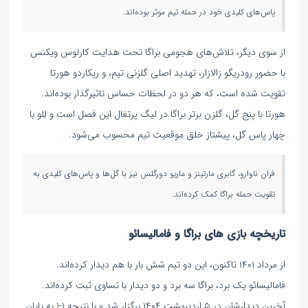
پاس‌های کلیدی خود در حمله تیم موثر بوده‌اند.
از سوی دیگر، تلاش‌های هجومی براگا تحت هدایت کارلوس ویکنس
با حضور رودریگو زالازار، تهدید اصلی گلزنی تیم، و ریکاردو هورتا
تقویت شده است، که هر دو در لحظات حساس تاثیرگذار بوده‌اند.
هورتا با پنج گل، گلزن برتر براگا در لیگ پرتغال این فصل است و لِلو با
چهار پاس گل، پیشتاز خلق موقعیت تیم محسوب می‌شود.
فران ناوارو، گابری مارتینز و ماریو دورگلس نیز با گل‌ها و پاس‌های کلیدی به
تقویت حمله براگا کمک کرده‌اند.
تاریخچه بازی های براگا و فامالیسائو
از مرداد ۱۴۰۱ تاکنون، این دو تیم شش بار با هم دیدار کرده‌اند.
فامالیسائو یک برد، براگا سه برد و دو دیدار با تساوی ثبت کرده‌اند.
آخرین دیدارشان در ۵ اردیبهشت ۱۴۰۴ برگزار شد و با نتیجه ۱-۱ به پایان