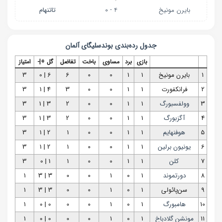
بایرن‌ مونیخ
4 - 0
تاتنهام
جدول رده‌بندی
بوندسلیگای آلمان
بازی
برد
مساوی
باخت
تفاضل
گل +|-
امتیاز
1
بایرن‌ مونیخ
1
1
0
0
6
6 | 0
3
2
فرانکفورت
1
1
0
0
3
4 | 1
3
3
وولفسبورگ
1
1
0
0
2
3 | 1
3
4
آگزبورگ
1
1
0
0
2
3 | 1
3
5
هوفنهایم
1
1
0
0
1
2 | 1
3
6
یونیون برلین
1
1
0
0
1
2 | 1
3
7
کلن
1
1
0
0
1
1 | 0
3
8
دورتموند
1
0
1
0
0
3 | 3
1
9
سن‌پائولی
1
0
1
0
0
3 | 3
1
10
هامبورگ
1
0
1
0
0
0 | 0
1
11
مونشن گلادباخ
1
0
1
0
0
0 | 0
1