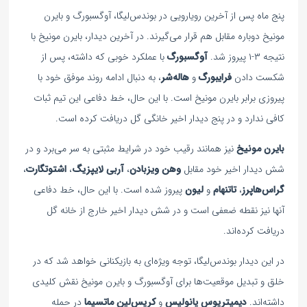
پنج ماه پس از آخرین رویارویی در بوندس‌لیگا، آوگسبورگ و بایرن
مونیخ دوباره مقابل هم قرار می‌گیرند. در آخرین دیدار، بایرن مونیخ با
نتیجه ۳-۱ پیروز شد.
آوگسبورگ
با عملکرد خوبی که داشته، پس از
شکست دادن
فرایبورگ
و
هاله‌شر
، به دنبال ادامه روند موفق خود با
پیروزی برابر بایرن مونیخ است. با این حال، خط دفاعی این تیم ثبات
کافی ندارد و در پنج دیدار اخیر خانگی گل دریافت کرده است.
بایرن مونیخ
نیز همانند رقیب خود در شرایط مثبتی به سر می‌برد و در
شش دیدار اخیر خود مقابل
وهن ویزبادن
،
آر‌بی لایپزیگ
،
اشتوتگارت
،
گراس‌هاپرز
،
تاتنهام
و
لیون
پیروز شده است. با این حال، خط دفاعی
آنها نیز نقطه ضعفی است و در شش دیدار اخیر خارج از خانه گل
دریافت کرده‌اند.
در این دیدار بوندس‌لیگا، توجه ویژه‌ای به بازیکنانی خواهد شد که در
خلق و تبدیل موقعیت‌ها برای آوگسبورگ و بایرن مونیخ نقش کلیدی
داشته‌اند.
دیمیتریوس یانولیس
و
کریس‌لین ماتسیما
در حمله