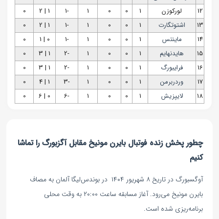
12
لورکوزن
1
0
0
1
-1
1 | 2
0
13
اشتوتگارت
1
0
0
1
-1
1 | 2
0
14
ماینتس
1
0
0
1
-1
0 | 1
0
15
هایدنهایم
1
0
0
1
-2
1 | 3
0
16
فرایبورگ
1
0
0
1
-2
1 | 3
0
17
وردربرمن
1
0
0
1
-3
1 | 4
0
18
لایپزیش
1
0
0
1
-6
0 | 6
0
چطور پخش زنده فوتبال بایرن مونیخ مقابل آگزبورگ را تماشا
کنیم
آوگسبورگ در تاریخ ۸ شهریور ۱۴۰۴ در بوندس‌لیگا آلمان به مصاف
بایرن مونیخ می‌رود. آغاز مسابقه ساعت ۲۰:۰۰ به وقت محلی
برنامه‌ریزی شده است.