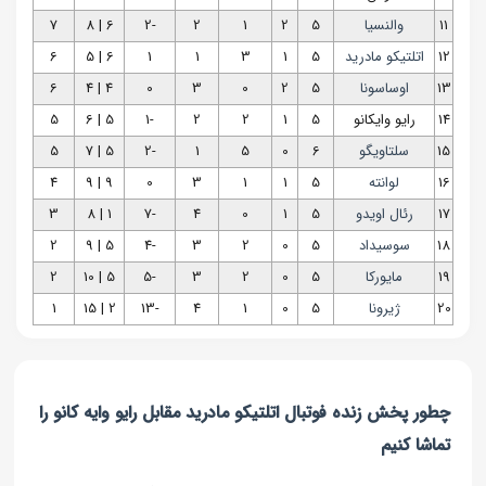
11
والنسیا
5
2
1
2
-2
6 | 8
7
12
اتلتیکو مادرید
5
1
3
1
1
6 | 5
6
13
اوساسونا
5
2
0
3
0
4 | 4
6
14
رایو وایکانو
5
1
2
2
-1
5 | 6
5
15
سلتاویگو
6
0
5
1
-2
5 | 7
5
16
لوانته
5
1
1
3
0
9 | 9
4
17
رئال اویدو
5
1
0
4
-7
1 | 8
3
18
سوسیداد
5
0
2
3
-4
5 | 9
2
19
مایورکا
5
0
2
3
-5
5 | 10
2
20
ژیرونا
5
0
1
4
-13
2 | 15
1
چطور پخش زنده فوتبال اتلتیکو مادرید مقابل رایو وایه کانو را
تماشا کنیم