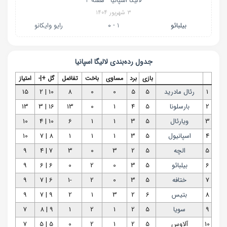
لالیگا اسپانیا - هفته 2
۳ شهریور ۱۴۰۴
بیلبائو
1 - 0
رایو وایکانو
جدول رده‌بندی
لالیگا اسپانیا
بازی
برد
مساوی
باخت
تفاضل
گل +|-
امتیاز
1
رئال مادرید
5
5
0
0
8
10 | 2
15
2
بارسلونا
5
4
1
0
13
16 | 3
13
3
ویارئال
5
3
1
1
6
10 | 4
10
4
اسپانیول
5
3
1
1
1
8 | 7
10
5
الچه
5
2
3
0
3
7 | 4
9
6
بیلبائو
5
3
0
2
0
6 | 6
9
7
ختافه
5
3
0
2
-1
6 | 7
9
8
بتیس
6
2
3
1
2
9 | 7
9
9
سویا
5
2
1
2
1
9 | 8
7
10
آلاوس
5
2
1
2
0
5 | 5
7