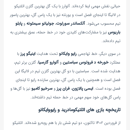
حیاتی نقش مهمی ایفا کرده‌اند. آلوارز با یک گل بهترین گلزن اتلتیکو
در لالیگا تا اینجای فصل است و یورنته نیز با یک پاس گل، بهترین پاسور
تیم محسوب می‌شود.
آلکساندر سورلوت
،
جولیانو سیمئونه
و
پابلو
باریوس
نیز با مشارکت‌های کلیدی خود در خط حمله، عمق بیشتری به
تیم داده‌اند.
در سوی دیگر، خط تهاجمی
رایو وایکانو
تحت هدایت
اینیگو پرز
با
عملکرد
خورخه د فروتوس سباستین
و
آلوارو گارسیا
، گلزن برتر تیم،
هدایت شده است. سباستین با دو گل بهترین گلزن تیم در لالیگا این
فصل است و همچنین با یک پاس گل، بهترین سازنده رایو تا اینجای
فصل بوده است.
ایسی پالازون
،
فران پرز
و
سرخیو کامیو
نیز با گل‌ها و
پاس گل‌های خود سهم مهمی در خط حمله تیم داشته‌اند.
تاریخچه بازی های اتلتیکومادرید و رایووایکانو
از فروردین ۱۴۰۲ تاکنون، دو تیم شش بار با هم روبه‌رو شده‌اند. اتلتیکو