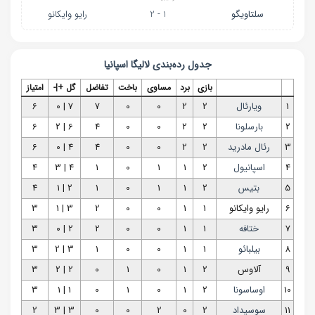
سلتاویگو
1 - 2
رایو وایکانو
جدول رده‌بندی
لالیگا اسپانیا
بازی
برد
مساوی
باخت
تفاضل
گل +|-
امتیاز
1
ویارئال
2
2
0
0
7
7 | 0
6
2
بارسلونا
2
2
0
0
4
6 | 2
6
3
رئال مادرید
2
2
0
0
4
4 | 0
6
4
اسپانیول
2
1
1
0
1
4 | 3
4
5
بتیس
2
1
1
0
1
2 | 1
4
6
رایو وایکانو
1
1
0
0
2
3 | 1
3
7
ختافه
1
1
0
0
2
2 | 0
3
8
بیلبائو
1
1
0
0
1
3 | 2
3
9
آلاوس
2
1
0
1
0
2 | 2
3
10
اوساسونا
2
1
0
1
0
1 | 1
3
11
سوسیداد
2
0
2
0
0
3 | 3
2