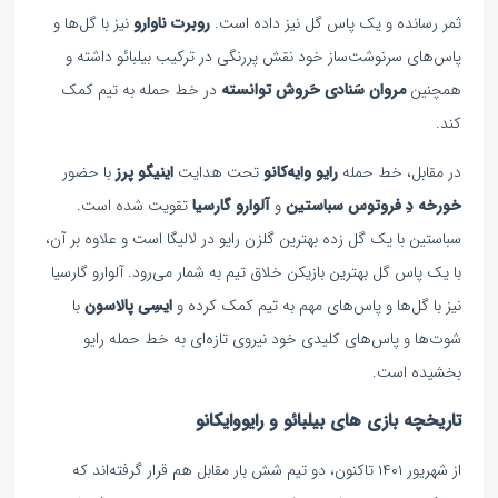
ثمر رسانده و یک پاس گل نیز داده است.
روبرت ناوارو
نیز با گل‌ها و
پاس‌های سرنوشت‌ساز خود نقش پررنگی در ترکیب بیلبائو داشته و
همچنین
مروان سَنادی
حَروش توانسته
در خط حمله به تیم کمک
کند.
در مقابل، خط حمله
رایو وایه‌کانو
تحت هدایت
اینیگو پرز
با حضور
خورخه دِ فروتوس سباستین
و
آلوارو گارسیا
تقویت شده است.
سباستین با یک گل زده بهترین گلزن رایو در لالیگا است و علاوه بر آن،
با یک پاس گل بهترین بازیکن خلاق تیم به شمار می‌رود. آلوارو گارسیا
نیز با گل‌ها و پاس‌های مهم به تیم کمک کرده و
ایسِی پالاسون
با
شوت‌ها و پاس‌های کلیدی خود نیروی تازه‌ای به خط حمله رایو
بخشیده است.
تاریخچه بازی های بیلبائو و رایووایکانو
از شهریور ۱۴۰۱ تاکنون، دو تیم شش بار مقابل هم قرار گرفته‌اند که