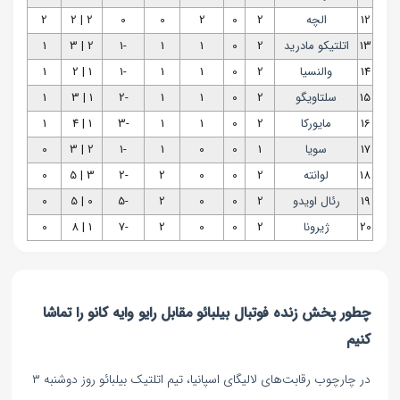
12
الچه
2
0
2
0
0
2 | 2
2
13
اتلتیکو مادرید
2
0
1
1
-1
2 | 3
1
14
والنسیا
2
0
1
1
-1
1 | 2
1
15
سلتاویگو
2
0
1
1
-2
1 | 3
1
16
مایورکا
2
0
1
1
-3
1 | 4
1
17
سویا
1
0
0
1
-1
2 | 3
0
18
لوانته
2
0
0
2
-2
3 | 5
0
19
رئال اویدو
2
0
0
2
-5
0 | 5
0
20
ژیرونا
2
0
0
2
-7
1 | 8
0
چطور پخش زنده فوتبال بیلبائو مقابل رایو وایه کانو را تماشا
کنیم
در چارچوب رقابت‌های لالیگای اسپانیا، تیم اتلتیک بیلبائو روز دوشنبه ۳