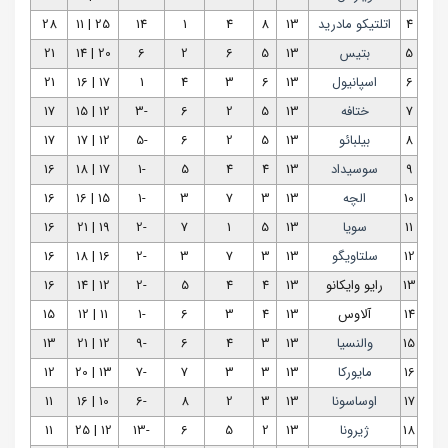
4
اتلتیکو مادرید
13
8
4
1
14
25 | 11
28
5
بتیس
13
5
6
2
6
20 | 14
21
6
اسپانیول
13
6
3
4
1
17 | 16
21
7
ختافه
13
5
2
6
-3
12 | 15
17
8
بیلبائو
13
5
2
6
-5
12 | 17
17
9
سوسیداد
13
4
4
5
-1
17 | 18
16
10
الچه
13
3
7
3
-1
15 | 16
16
11
سویا
13
5
1
7
-2
19 | 21
16
12
سلتاویگو
13
3
7
3
-2
16 | 18
16
13
رایو وایکانو
13
4
4
5
-2
12 | 14
16
14
آلاوس
13
4
3
6
-1
11 | 12
15
15
والنسیا
13
3
4
6
-9
12 | 21
13
16
مایورکا
13
3
3
7
-7
13 | 20
12
17
اوساسونا
13
3
2
8
-6
10 | 16
11
18
ژیرونا
13
2
5
6
-13
12 | 25
11