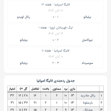
لالیگا اسپانیا - هفته 12
۱۸ آبان ۱۴۰۴
بیلبائو
1 - 0
رئال اویدو
لیگ قهرمانان اروپا - هفته 1
۱۴ آبان ۱۴۰۴
نیوکاسل
2 - 0
بیلبائو
لالیگا اسپانیا - هفته 11
۱۰ آبان ۱۴۰۴
سوسیداد
3 - 2
بیلبائو
جدول رده‌بندی
لالیگا اسپانیا
بازی
برد
مساوی
باخت
تفاضل
گل +|-
امتیاز
1
رئال مادرید
13
10
2
1
16
28 | 12
32
2
بارسلونا
13
10
1
2
21
36 | 15
31
3
ویارئال
13
9
2
2
15
26 | 11
29