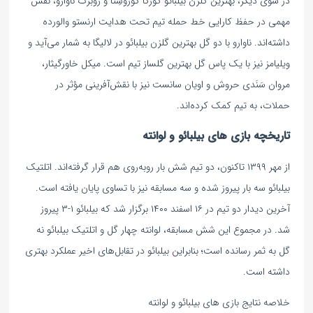
در سوی دیگر، بهترین گلزن بیلبائو گورکا گوروسِتا و روبرت ناوارو، نقش
مهمی در حفظ کارایی خط حمله تیم تحت هدایت ارنستو والورده
داشته‌اند. ناوارو با دو گل بهترین گلزن بیلبائو در لالیگا به شمار می‌آید و
ویلیامز نیز با یک پاس گل بهترین گلساز تیم است. میکل خاورگیثار،
مروان سَنَدی حروش و اویان سانست نیز با نقش‌آفرینی مؤثر در
حملات، به تیم کمک کرده‌اند.
تاریخچه بازی های بیلبائو و لوانته
از مهر ۱۳۹۹ تاکنون، دو تیم شش بار روبه‌روی هم قرار گرفته‌اند. اتلتیک
بیلبائو سه بار پیروز شده و سه مسابقه نیز با تساوی پایان یافته است.
آخرین دیدار دو تیم در ۱۶ اسفند ۱۴۰۰ برگزار شد که بیلبائو ۱-۳ پیروز
شد. در مجموع این شش مسابقه، لوانته چهار گل و اتلتیک بیلبائو نه
گل به ثمر رسانده است؛ بنابراین بیلبائو در تقابل‌های اخیر عملکرد بهتری
داشته است.
خلاصه نتایج بازی های بیلبائو و لوانته