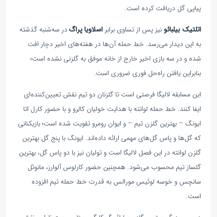
پیاپی گل دریافت کرده است.
اتلتیک بیلبائو
نیز پس از تساوی برابر
اسلاویا پراگ
در سه‌شنبه گذشته
به این دیدار می‌رسد. خط حمله آن‌ها در هفته‌های اخیر دچار افت
شده و در سه بازی اخیر خارج از خانه موفق به گلزنی نشده است؛
بنابراین یافتن راه‌حل فوری ضروری است.
این مسابقه لالیگا فرصتی است تا گلزنان دو تیم نقش تعیین‌کننده‌ای
ایفا کنند. خط حمله لوانته با هدایت خولیان کالِرو و با حضور کارل اتا
ایونگ – بهترین گلزن تیم – و ایوان رومرو تقویت شده است؛ بازیکنانی
که گل‌ها و پاس گل‌های مهمی ارائه داده‌اند. ایونگ با پنج گل بهترین
گلزن لوانته در این فصل لالیگا است و تولیان نیز با دو پاس گل، بهترین
گلساز تیم محسوب می‌شود. همچنین حضور کارلوس آلوارز، مانوئل
سانچس و خوسه لوئیس مورالس به قدرت خط حمله تیم افزوده
است.