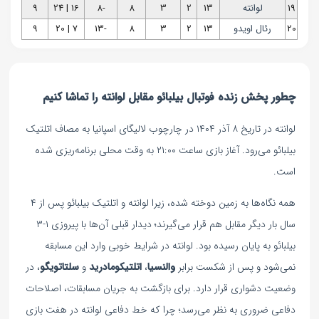
19
لوانته
13
2
3
8
-8
16 | 24
9
20
رئال اویدو
13
2
3
8
-13
7 | 20
9
چطور پخش زنده فوتبال بیلبائو مقابل لوانته را تماشا کنیم
لوانته در تاریخ ۸ آذر ۱۴۰۴ در چارچوب لالیگای اسپانیا به مصاف اتلتیک
بیلبائو می‌رود. آغاز بازی ساعت ۲۱:۰۰ به وقت محلی برنامه‌ریزی شده
است.
همه نگاه‌ها به زمین دوخته شده، زیرا لوانته و اتلتیک بیلبائو پس از ۴
سال بار دیگر مقابل هم قرار می‌گیرند؛ دیدار قبلی آن‌ها با پیروزی ۱-۳
بیلبائو به پایان رسیده بود. لوانته در شرایط خوبی وارد این مسابقه
نمی‌شود و پس از شکست برابر
والنسیا
،
اتلتیکومادرید
و
سلتاتویگو
، در
وضعیت دشواری قرار دارد. برای بازگشت به جریان مسابقات، اصلاحات
دفاعی ضروری به نظر می‌رسد؛ چرا که خط دفاعی لوانته در هفت بازی