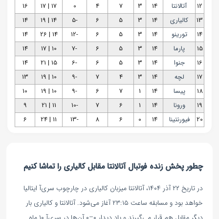
12
آتالانتا
14
3
7
4
0
17 | 17
16
13
کالیاری
14
3
5
6
-5
14 | 19
14
14
تورینو
14
3
5
6
-12
14 | 26
14
15
پارما
14
3
5
6
-7
10 | 17
14
16
جنوا
14
3
5
6
-6
15 | 21
14
17
لچه
14
3
4
7
-9
10 | 19
13
18
پیسا
14
1
7
6
-9
10 | 19
10
19
ورونا
14
1
6
7
-10
11 | 21
9
20
فیورنتینا
14
0
6
8
-13
11 | 24
6
چطور پخش زنده فوتبال آتالانتا مقابل کالیاری را تماشا کنیم
در تاریخ ۲۲ آذر ۱۴۰۴، آتالانتا میزبان کالیاری در چارچوب سری‌آ ایتالیا
خواهد بود و مسابقه ساعت ۲۳:۱۵ آغاز می‌شود. آتالانتا و کالیاری بار
دیگر مقابل هم قرار می‌گیرند و یاد دیدار ۰–۰ آن‌ها در سری‌آ ۱۰ ماه