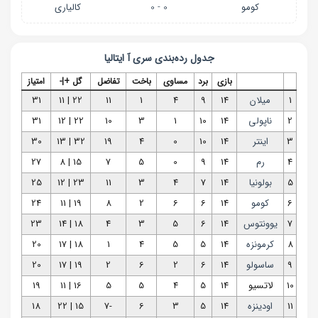
کومو
0 - 0
کالیاری
جدول رده‌بندی
سری آ ایتالیا
بازی
برد
مساوی
باخت
تفاضل
گل +|-
امتیاز
1
میلان
14
9
4
1
11
22 | 11
31
2
ناپولی
14
10
1
3
10
22 | 12
31
3
اینتر
14
10
0
4
19
32 | 13
30
4
رم
14
9
0
5
7
15 | 8
27
5
بولونیا
14
7
4
3
11
23 | 12
25
6
کومو
14
6
6
2
8
19 | 11
24
7
یوونتوس
14
6
5
3
4
18 | 14
23
8
کرمونزه
14
5
5
4
1
18 | 17
20
9
ساسولو
14
6
2
6
2
19 | 17
20
10
لاتسیو
14
5
4
5
5
16 | 11
19
11
اودینزه
14
5
3
6
-7
15 | 22
18