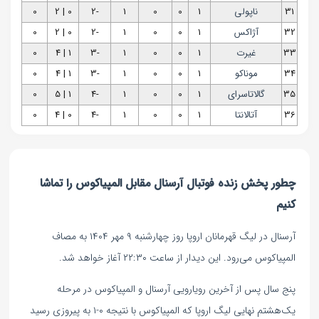
31
ناپولی
1
0
0
1
-2
0 | 2
0
32
آژاکس
1
0
0
1
-2
0 | 2
0
33
غیرت
1
0
0
1
-3
1 | 4
0
34
موناکو
1
0
0
1
-3
1 | 4
0
35
گالاتاسرای
1
0
0
1
-4
1 | 5
0
36
آتالانتا
1
0
0
1
-4
0 | 4
0
چطور پخش زنده فوتبال آرسنال مقابل المپیاکوس را تماشا
کنیم
آرسنال در لیگ قهرمانان اروپا روز چهارشنبه ۹ مهر ۱۴۰۴ به مصاف
المپیاکوس می‌رود. این دیدار از ساعت ۲۲:۳۰ آغاز خواهد شد.
پنج سال پس از آخرین رویارویی‌ آرسنال و المپیاکوس در مرحله
یک‌هشتم نهایی لیگ اروپا که المپیاکوس با نتیجه ۰-۱ به پیروزی رسید