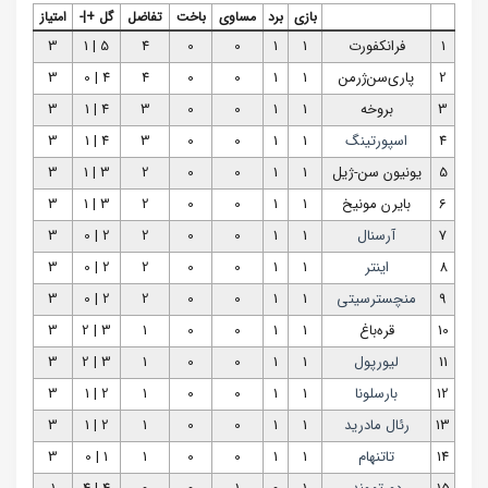
بازی
برد
مساوی
باخت
تفاضل
گل +|-
امتیاز
1
فرانکفورت
1
1
0
0
4
5 | 1
3
2
پاری‌سن‌ژرمن
1
1
0
0
4
4 | 0
3
3
بروخه
1
1
0
0
3
4 | 1
3
4
اسپورتینگ
1
1
0
0
3
4 | 1
3
5
یونیون سن-ژیل
1
1
0
0
2
3 | 1
3
6
بایرن‌ مونیخ
1
1
0
0
2
3 | 1
3
7
آرسنال
1
1
0
0
2
2 | 0
3
8
اینتر
1
1
0
0
2
2 | 0
3
9
منچسترسیتی
1
1
0
0
2
2 | 0
3
10
قره‌باغ
1
1
0
0
1
3 | 2
3
11
لیورپول
1
1
0
0
1
3 | 2
3
12
بارسلونا
1
1
0
0
1
2 | 1
3
13
رئال مادرید
1
1
0
0
1
2 | 1
3
14
تاتنهام
1
1
0
0
1
1 | 0
3