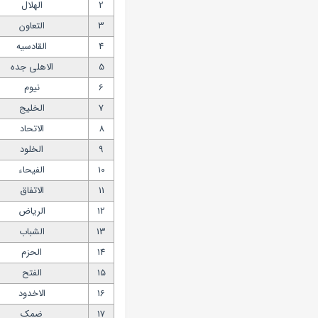
2
الهلال
3
التعاون
4
القادسیه
5
الاهلی جده
6
نیوم
7
الخلیج
8
الاتحاد
9
الخلود
10
الفیحاء
11
الاتفاق
12
الریاض
13
الشباب
14
الحزم
15
الفتح
16
الاخدود
17
ضمک