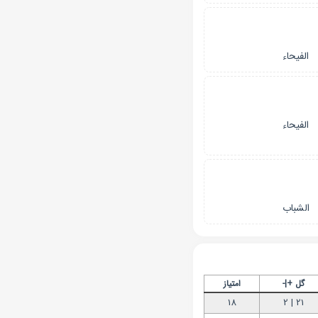
الفیحاء
الفیحاء
الشباب
گل +|-
امتیاز
18
21 | 2