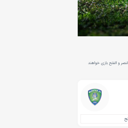
ه 10 آبان 1404 . در رقابت‌های لیگ برتر عربستان و از ساعت ۲۱:۰۰ تیم‌های النصر و الفتح بازی خواهند
تح