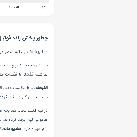
18
النجمه
چطور پخش زنده فوتبال ا
در تاریخ ۱۰ آبان، تیم النصر در لیگ حرفه‌ای عربستان به مصاف الفیحاء می‌رود و بازی رأس ساعت ۲۱:۰۰ آغاز می‌شود.
با دیدار مجدد النصر و الفیحاء، خاطره پیروزی ۳-۰ النصر در دیدار لیگ برتر ع
سه‌شنبه گذشته با شکست مق
الفیحاء
نیز با شکست مقابل
ا
بازی متوالی گل دریافت کرده‌ا
در تیم النصر تحت هدایت خ
هجومی تیم ایجاد کرده‌اند. 
را بر عهده دارد.
سادیو مانه
،
ک