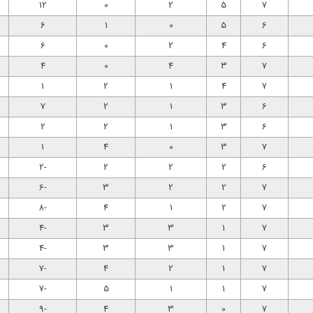
12
0
2
5
7
6
1
0
5
6
6
0
2
4
6
4
0
4
3
7
1
2
1
4
7
7
2
1
3
6
2
2
1
3
6
1
4
0
3
7
-2
2
2
2
6
-6
3
2
2
7
-8
4
1
2
7
-4
3
3
1
7
-4
3
3
1
7
-7
4
2
1
7
-7
5
1
1
7
-9
4
3
0
7