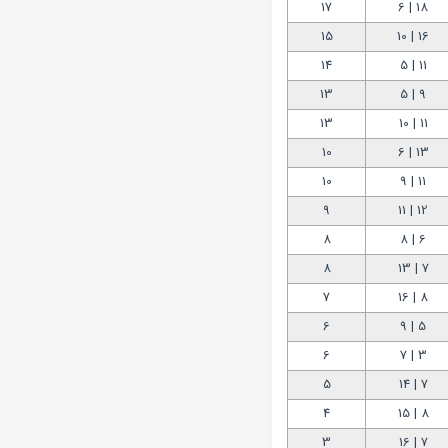
17
18 | 6
15
16 | 10
14
11 | 5
13
9 | 5
13
11 | 10
10
13 | 6
10
11 | 9
9
12 | 11
8
6 | 8
8
7 | 13
7
8 | 16
6
5 | 9
6
3 | 7
5
7 | 14
4
8 | 15
3
7 | 16