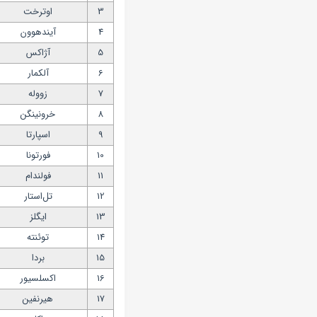
3
اوترخت
4
آیندهوون
5
آژاکس
6
آلکمار
7
زووله
8
خرونینگن
9
اسپارتا
10
فورتونا
11
فولندام
12
تل‌استار
13
ایگلز
14
توئنته
15
بردا
16
اکسلسیور
17
هیرنفین