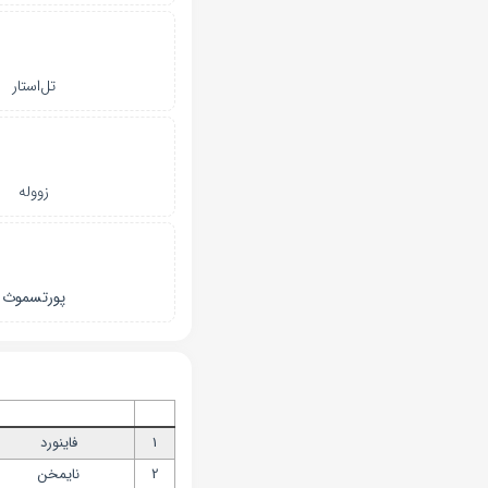
تل‌استار
زووله
پورتسموث
1
فاینورد
2
نایمخن