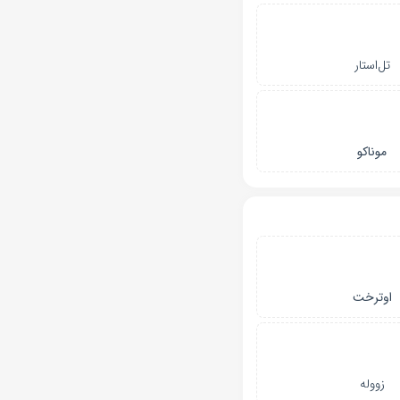
تل‌استار
موناکو
اوترخت
زووله