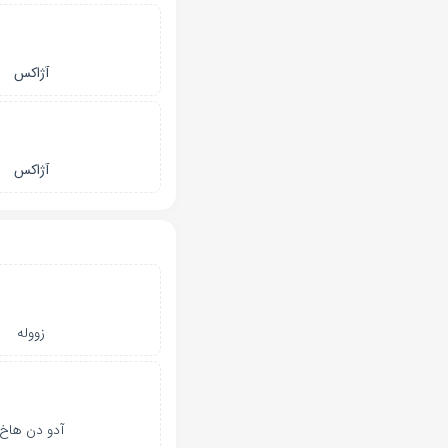
آژاکس
آژاکس
زووله
آدو دن هاخ