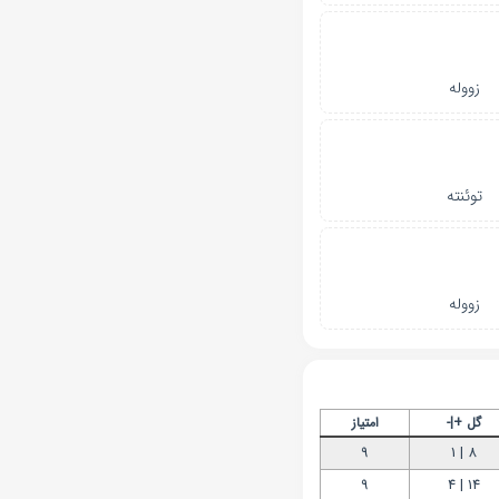
زووله
توئنته
زووله
گل +|-
امتیاز
9
8 | 1
9
14 | 4