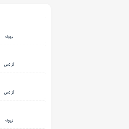
زووله
آژاکس
آژاکس
زووله