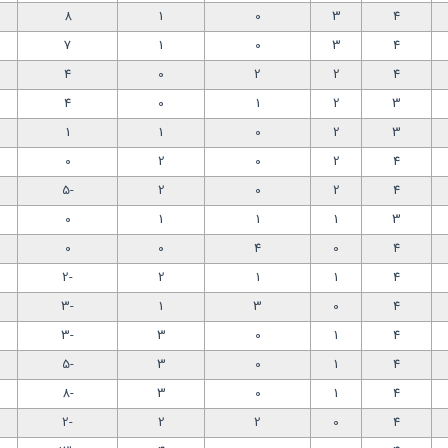
8
1
0
3
4
7
1
0
3
4
4
0
2
2
4
4
0
1
2
3
1
1
0
2
3
0
2
0
2
4
-5
2
0
2
4
0
1
1
1
3
0
0
4
0
4
-2
2
1
1
4
-3
1
3
0
4
-3
3
0
1
4
-5
3
0
1
4
-8
3
0
1
4
-2
2
2
0
4