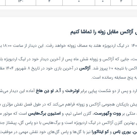
-13
4
0
0
4
ژاکس مقابل زوله را تماشا کنیم
ت، جایی که آژاکس و زووله شش ماه پس از آخرین دیدار خود در لیگ اردیویژه بار د
تیجه ۰-۱ پیروز شد.
آژاکس
در آخرین بازی خود در تاریخ ۸ شهریور ۱۴۰۴ مقابل
ه پنج مسابقه رسانده است.
ارد و پس از دو شکست پیاپی برابر
اوترخت
و
آ.د. او دِن هاخ
آماده این دیدار می‌ش
مایش بازیکنان هجومی آژاکس و زووله فراهم می‌کند که در طول فصل نقش مؤثری د
 متکی بر
ووت وِگهورست
، گلزن اصلی تیم، و
استیون برگ‌هایس
است که موتور 
ل بهترین گلزن آژاکس در لیگ اردیویژه است و برگ‌هایس با دو پاس گل، پیشتاز 
ن
،
یوری بَاس
و
کو ایتاکورا
نیز با گل‌ها و پاس گل‌های خود نقش مهمی در موفقیت ت