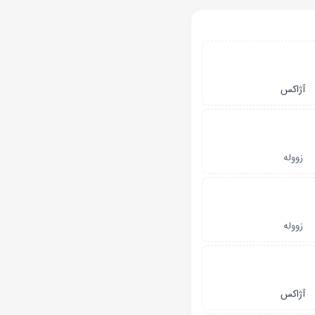
آژاکس
زووله
زووله
آژاکس