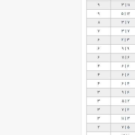
9
11 | 3
9
12 | 5
8
7 | 3
7
7 | 3
6
3 | 2
6
9 | 9
6
6 | 11
4
6 | 6
4
6 | 6
4
4 | 6
3
6 | 9
3
2 | 5
3
2 | 7
3
3 | 11
2
5 | 7