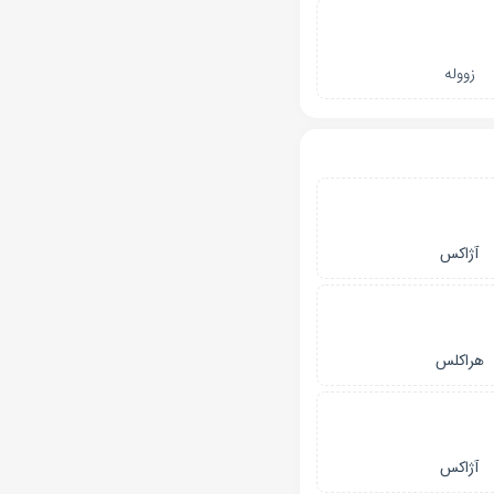
زووله
آژاکس
هراکلس
آژاکس