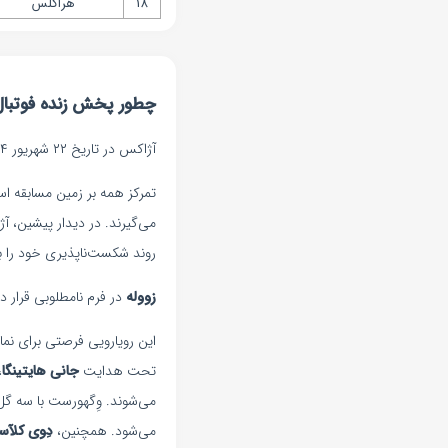
18
هراکلس
چطور پخش زنده فوتبال آ
آژاکس در تاریخ ۲۲ شهریور ۱۴۰۴ در لیگ اردیویژه هلند به مصاف زووله خواهد رفت. این دیدار از ساعت ۱۸:۰۰ به وقت محلی آغاز می‌شود.
تمرکز همه بر زمین مسابقه اس
می‌گیرند. در دیدار پیشین، آژاکس با ن
روند شکست‌ناپذیری خود را ب
زووله
در فرم نامطلوبی قرار د
این رویارویی فرصتی برای ن
تحت هدایت
جانی هایتینگا
،
می‌شوند. وِگهورست با سه گ
می‌شود. همچنین،
دِوی کلآس