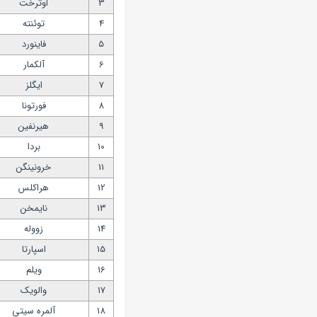
3
اوترخت
4
توئنته
5
فاینورد
6
آلکمار
7
ایگلز
8
فورتونا
9
هیرنفین
10
بردا
11
خرونینگن
12
هراکلس
13
نایمخن
14
زووله
15
اسپارتا
16
ویلم
17
والویک
18
آلمره سیتی