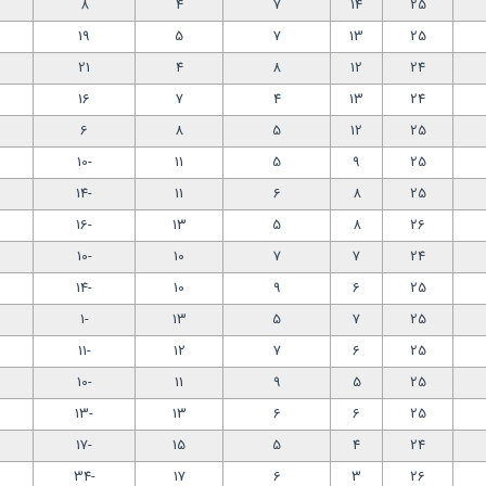
8
4
7
14
25
19
5
7
13
25
21
4
8
12
24
16
7
4
13
24
6
8
5
12
25
-10
11
5
9
25
-14
11
6
8
25
-16
13
5
8
26
-10
10
7
7
24
-14
10
9
6
25
-1
13
5
7
25
-11
12
7
6
25
-10
11
9
5
25
-13
13
6
6
25
-17
15
5
4
24
-34
17
6
3
26