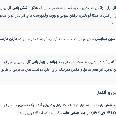
ل
برای آژاکس در اردیویسه به ثمر رسانده، در حالی که
هاتو
با
شش پاس گل
بهتری
 آژاکس به
میکا گودتس، برایان بروبی و ووت وگهورست
برای افزایش توان هجو
ه است.
سون میناینس
نقش مهمی در خط حمله آزد ایفا کرده‌اند، در حالی که
مارتن مارتن
گلزن آزد در اردیویسه است، در حالی که
وولفه
با
چهار پاس گل
برترین پاسور این 
ن بومل، ابراهیم صادق و مکس میرینک
برای خلق موقعیت‌های هجومی از طریق ش
 و آلکمار
یم
شش بار
مقابل هم قرار گرفته‌اند که
پنج برد برای آزد
و
یک تساوی
حاصل این تقا
در
جام حذفی هلند
برگزار شد که آزد
۲-۰
پیروز شد.