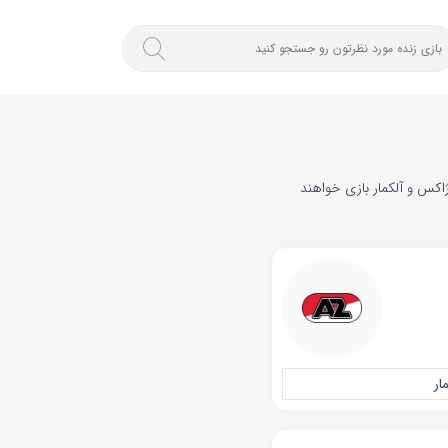
کشنبه 26 اسفند 1404 . در رقابت‌های لیگ هلند و از ساعت ۱۹:۱۵ تیم‌های آژاکس و آلکمار بازی خواهند
ار