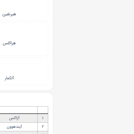
هیرنفین
هراکلس
آلکمار
1
آژاکس
2
آیندهوون