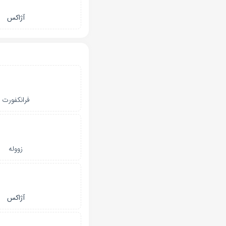
آژاکس
فرانکفورت
زووله
آژاکس