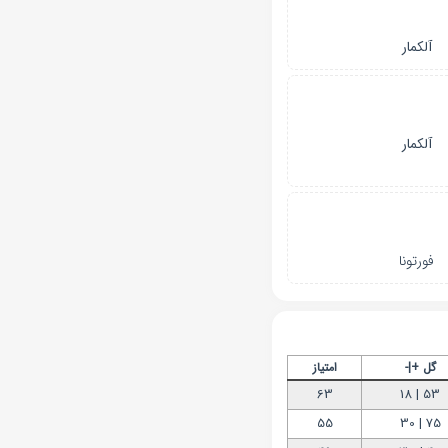
آلکمار
آلکمار
فورتونا
گل +|-
امتیاز
63
53 | 18
55
75 | 30