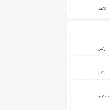
آلکمار
آژاکس
آژاکس
فرانکفورت