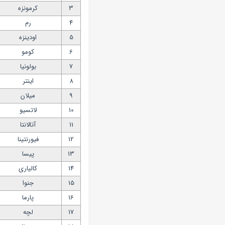
3
کرمونزه
4
رم
5
اودینزه
6
کومو
7
بولونیا
8
اینتر
9
میلان
10
لاتسیو
11
آتالانتا
12
فیورنتینا
13
پیسا
14
کالیاری
15
جنوا
16
پارما
17
لچه