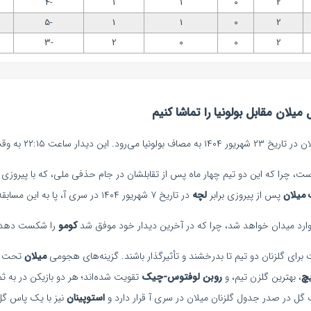
-4
1
1
0
2
-5
1
1
0
2
-3
2
0
0
2
یلان مقابل بولونیا را تماشا کنیم
ساعت ۲۲:۱۵ به وقت محلی آغاز خواهد شد.
 میلان
پس از پیروزی برابر
لچه
در تاریخ ۷ شهریور ۱۴۰۴ در سری آ، پا به این مسابقه می‌گذارد.
 وارد میدان خواهد شد، چرا که در آخرین دیدار خود موفق شد
کومو
را شکست دهد.
رای گلزنان دو تیم تا بدرخشند و تأثیرگذار باشند. گزینه‌های هجومی
میلان
تحت 
یچ
، بهترین گلزن تیم، و
روبن لوفتوس-چیک
تقویت شده‌اند؛ هر دو بازیکن در به 
ک گل در صدر جدول گلزنان میلان در سری آ قرار دارد و
استوپینان
نیز با یک پاس گل 