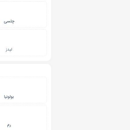
چلسی
لیدز
بولونیا
رم