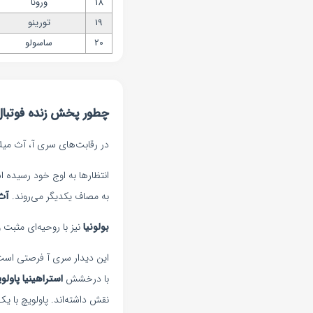
18
ورونا
19
تورینو
20
ساسولو
چطور پخش زنده فوتبال م
در رقابت‌های سری آ، آث میلان در تاریخ ۲۳ شهریور ۱۴۰۴ به مصاف بولونیا می‌رود. این دیدار 
به مصاف یکدیگر می‌روند.
آث
بولونیا
نیز با روحیه‌ای مثبت
این دیدار سری آ فرصتی است ب
با درخشش
استراهینیا پاولو
نقش داشته‌اند. پاولویچ با ی