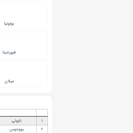
بولونیا
فیورنتینا
میلان
1
ناپولی
2
یوونتوس