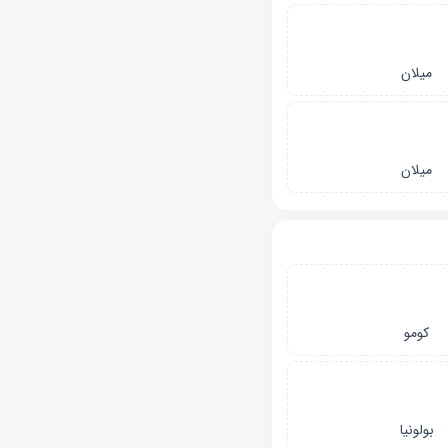
میلان
میلان
کومو
بولونیا