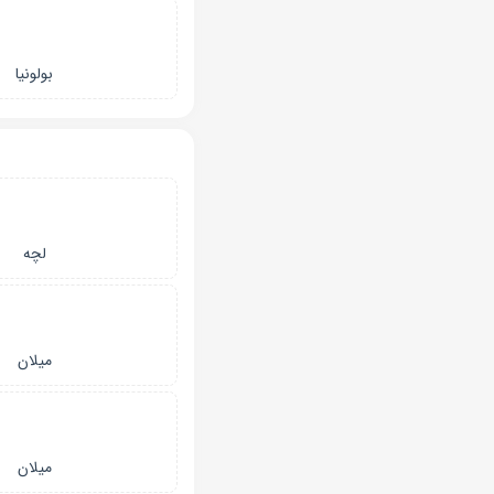
بولونیا
لچه
میلان
میلان