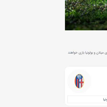
ونیا امروز یکشنبه 23 شهریور 1404 . در رقابت‌های سری آ ایتالیا و از ساعت ۲۲:۱۵ تیم‌های میلان و بولونیا بازی خواهند
نیا