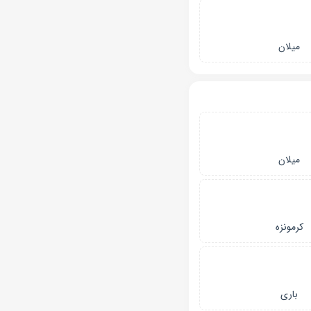
میلان
میلان
کرمونزه
باری