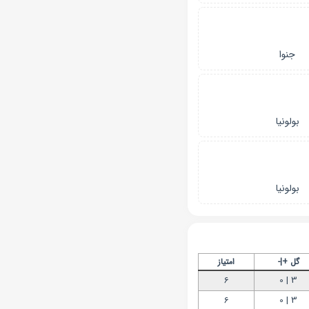
جنوا
بولونیا
بولونیا
گل +|-
امتیاز
6
3 | 0
6
3 | 0