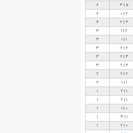
6
5 | 3
6
2 | 0
4
3 | 2
3
2 | 1
3
1 | 1
3
6 | 2
3
3 | 2
3
4 | 2
2
2 | 2
2
1 | 1
1
1 | 2
1
1 | 2
1
0 | 1
1
1 | 3
1
0 | 2