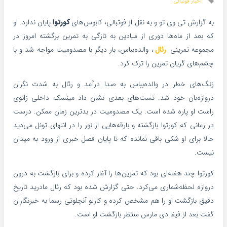
اخبار فوتبالی
به گزارش تی وی تو و به نقل از فوتبالی، کابوس‌های
کورتوا
پایان ندارد. او
که بعد از ماه‌ها دوری از میادین ‏به تازگی به تمرین برگشته امروز در
مجموعه تمرینی
رئال
، والده‌بباس، بار دیگر با ‏مصدومیت مواجه شد و با
چشم‌های گریان تمرین را ترک کرد. ‏
زنگ‌های خطر در والده‌بباس به صدا درآمد و رئال به شدت نگران
دروازه‌بان خود شد. ‏تست‌های بعدی نشان داد مینسک داخلی زانوی
راست او پاره شده است. یک مصدومیت ‏در بدترین زمان ممکن. درست
در زمانی که کورتوا بازگشته و بارقه‌هایی از نور را در انتهای ‏تونل می‌دید
حالا برای او شکی باقی نمانده که تا پایان فصل خبری از ورود به میدان
‏نیست. ‏
کورتوا چند هفته‌ای بود که تمرین‌ها را آغاز کرده و برای بازگشت به درون
دروازه ‏لحظه‌شماری می‌کرد. حتی گزارش شده بود که رئال مادرید تاریخ
دقیق بازگشت او را هم ‏مشخص کرده و کارلو آنچلوتی رسما به خبرنگاران
گفت بعد از فیفا دی مارس منتظر ‏بازگشت او است. ‏