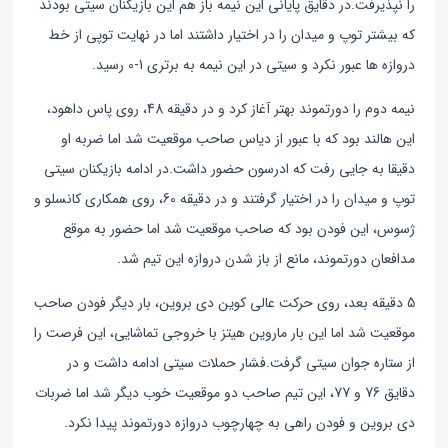
را نپذیرفت.
در دقایق پایانی این نیمه باز هم این بازیکنان سیتی بودند
که بیشتر توپ و میدان را در اختیار داشتند اما در نهایت توپی از خط
دروازه ها عبور نکرد و سیتی در این نیمه به برتری 1-0 رسید.
نیمه دوم را دورتموند بهتر آغاز کرد و در دقیقه 48، روی پاس داهود،
این هالند بود که با عبور از دیاس صاحب موقعیت شد اما ضربه او
دقیقا به جایی رفت که ادرسون حضور داشت.
در ادامه بازیکنان سیتی
توپ و میدان را در اختیار گرفتند و در دقیقه 60، روی همکاری کانسلو و
ژسوس، این فودن بود که صاحب موقعیت شد اما حضور به موقع
مدافعان دورتموند، مانع از باز شدن دروازه این تیم شد.
5 دقیقه بعد، روی حرکت عالی کوین دی بروین، بار دیگر فودن صاحب
موقعیت شد اما این بار ماروین هیتز با خروجی تماشایی، این فرصت را
از ستاره جوان سیتی گرفت.فشار حملات سیتی ادامه داشت و در
دقایق 76 و 77، این تیم صاحب دو موقعیت خوب دیگر شد اما ضربات
دی بروین و فودن راهی به چهارچوب دروازه دورتموند پیدا نکرد.