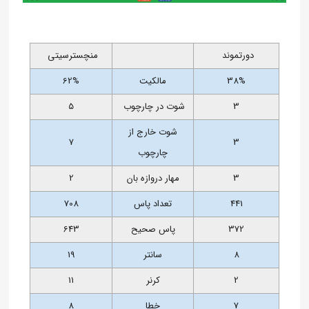
دورتموند
منچسترسیتی
38%
مالکیت
62%
3
شوت در چارچوب
5
شوت خارج از
7
3
چارچوب
3
مهار دروازه بان
2
441
تعداد پاس
708
372
پاس صحیح
643
8
سانتر
19
2
کرنر
11
7
خطا
8