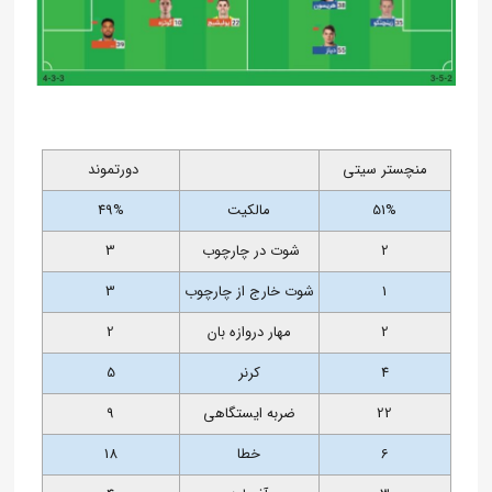
منچستر سیتی
دورتموند
51%
مالکیت
49%
2
شوت در چارچوب
3
1
شوت خارج از چارچوب
3
2
مهار دروازه بان
2
4
کرنر
5
22
ضربه ایستگاهی
9
6
خطا
18