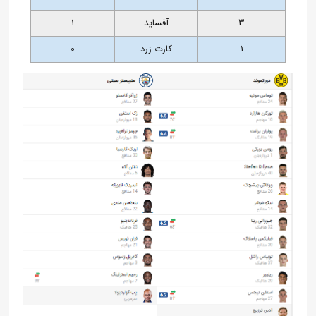
3
آفساید
1
1
کارت زرد
0