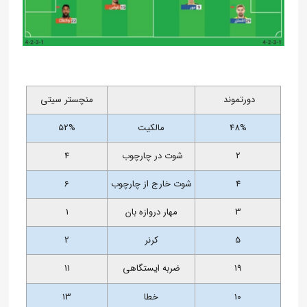
دورتموند
منچستر سیتی
48%
مالکیت
52%
2
شوت در چارچوب
4
4
شوت خارج از چارچوب
6
3
مهار دروازه بان
1
5
کرنر
2
19
ضربه ایستگاهی
11
10
خطا
13