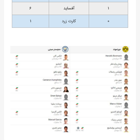
1
آفساید
6
0
کارت زرد
1