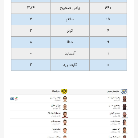
640
پاس صحیح
384
15
سانتر
3
4
کرنر
2
9
خطا
8
1
آفساید
0
0
کارت زرد
2