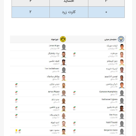
3
آفساید
4
0
کارت زرد
2