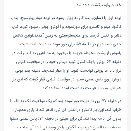
خط دروازه برگشت داده شد.
نیمه اول با تساوی بدو گل به پایان رسید.در نیمه دوم پولیسیچ، بندر،
کاگاوا، مینو و کاسترو برای دورتموند و آگوئرو، بونی، سیلوا، توره، گان،
دِنایر و الکس گارسیا برای منچسترسیتی به زمین آمدند.
اولین شانس
جدی نیمه دوم در دقیقه 55 برای دورتموند به دست آمد، شوت
راموس از پشت محوطه جریمه با برخورد به مدافعین به کرنر رفت.
در
دقیقه 62 بونی با یک کنترل توپ دیدنی خود را در موقعیت گلزنی
قرار داد اما بورکی توانست شوت او را مهار کند.
چند دقیقه بعد بونی
دوباره روی پاس عمقی سیلوا در موقعیت گلزنی قرار گرفت که این بار
هم نتوانست از فرصت به دست آمده استفاده کند.
در دقیقه 77 این بار نوبت دورتموند بود که یک موقعیت تک به تک را
خراب کند، این بار کاسترو در نقش گل نزن ظاهر شد تا بازی همچنان
بدون گل ادامه پیدا کند.
گل برای سیتی در دقیقه 79: پاس عمقی سیلوا
به پشت مدافعین دورتموند آگوئرو را در وضعیتی ایده آل صاحب