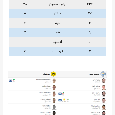
634
پاس صحیح
290
27
سانتر
11
6
کرنر
2
9
خطا
7
0
آفساید
1
2
کارت زرد
3