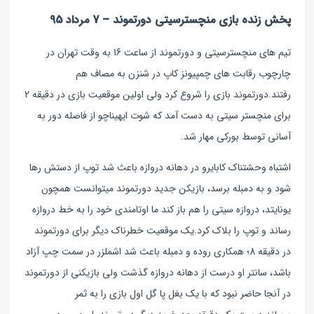
پخش زنده بازی منچسترسیتی دورتموند – 7 مرداد 95
تیم های منچسترسیتی و دورتموند از ساعت 16 به وقت تهران در
چارچوب رقابت های چمپیونز کاپ در شنزن به مصاف هم
رفتند.دورتموند بازی را شروع کرد ولی اولین موقعیت بازی در دقیقه 2
برای منچستر سیتی به دست آمد که شوت ایهیناچو از فاصله دور به
آسانی توسط بورکی مهار شد.
اشتباه وحشتناک کابایرو در دهانه دروازه باعث شد توپ از دستش رها
شود و به دمبله برسد، بازیکن جدید دورتموند میتوانست همچون
یونایتد، دروازه سیتی را هم باز کند ما اوتامندی خود را به خط دروازه
رساند و توپ را بلاک کرد.
یک موقعیت خطرناک دیگر برای دورتموند
در دقیقه 8؛ همکاری روده و دمبله باعث شد اشملزر در سمت چپ آزاد
باشد، سانتر او درست از دهانه دروازه گذشت ولی بازیکنی از دورتموند
در آنجا حاضر نبود که با یک بغل پا گل اول بازی را به ثمر