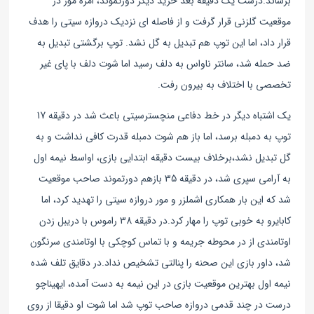
برساند.
درست یک دقیقه بعد خرید دیگر دورتموند، امره مور در
موقعیت گلزنی قرار گرفت و از فاصله ای نزدیک دروازه سیتی را هدف
قرار داد، اما این توپ هم تبدیل به گل نشد. توپ برگشتی تبدیل به
ضد حمله شد، سانتر ناواس به دلف رسید اما شوت دلف با پای غیر
تخصصی با اختلاف به بیرون رفت.
یک اشتباه دیگر در خط دفاعی منچسترسیتی باعث شد در دقیقه 17
توپ به دمبله برسد، اما باز هم شوت دمبله قدرت کافی نداشت و به
گل تبدیل نشد،
برخلاف بیست دقیقه ابتدایی بازی، اواسط نیمه اول
به آرامی سپری شد، در دقیقه 35 بازهم دورتموند صاحب موقعیت
شد که این بار همکاری اشملزر و مور دروازه سیتی را تهدید کرد، اما
کابایرو به خوبی توپ را مهار کرد.
در دقیقه 38 راموس با دریبل زدن
اوتامندی از در محوطه جریمه و با تماس کوچکی با اوتامندی سرنگون
شد، داور بازی این صحنه را پنالتی تشخیص نداد.
در دقایق تلف شده
نیمه اول بهترین موقعیت بازی در این نیمه به دست آمده، ایهیناچو
درست در چند قدمی دروازه صاحب توپ شد اما شوت او دقیقا از روی