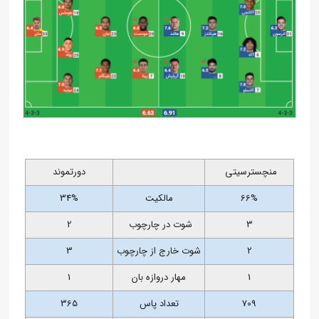
منچسترسیتی
دورتموند
66%
مالکیت
34%
3
شوت در چارچوب
2
2
شوت خارج از چارچوب
3
1
مهار دروازه بان
1
709
تعداد پاس
365