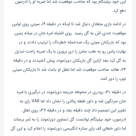
این جود بیلینگام بود که صاحب موقعیت شد اما ضربه او را ادرسون
دفع کرد.
در ادامه بازی متعادل دنبال شد تا اینکه در دقیقه 19، سیتی روی اولین
موقعیت جدی اش به گل رسید. روی اشتباه امره جان در میانه زمین
بود که بازیکنان سیتی یک ضدحمله خطرناک را ترتیب دادند و در
نهایت پاس رو به عقب محرز را دی بروین با یک ضربه راحت تبدیل
به گل کرد.
بعد ازاین گل بازیکنان دورتموند پیش کشیدند و در دقیقه
24، هالند صاحب موقعیت شد اما تعلل او باعث شد تا بازیکنان سیتی
توپ را دور کنند.
در دقیقه 30، رودری در محوطه جریمه دورتموند در درگیری با امره
جان سرنگون شد و داور نقطه پنالتی را نشان داد اما VAR رای به
تغییر این تصمیم داد.چند دقیقه بعد و در دقیقه 37، روی تعلل
ادرسون، جود بیلینگام توانست گل تساوی دورتموند را به ثمر برساند
اما داور خطای کف پای ستاره انگلیسی دورتموند را اعلام کرد و این گل