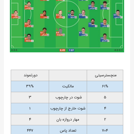
منچسترسیتی
دورتموند
61%
مالکیت
39%
5
شوت در چارچوب
3
4
شوت خارج از چارچوب
1
2
مهار دروازه بان
4
704
تعداد پاس
447