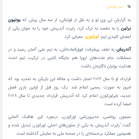
اخبار فوتبالی
به گزارش تی وی تو و به نقل از فوتبالی، از سه سال پیش که
یونیون
برلین
را به مقصد به ترک کرد، رابرت آندریش خود را به عنوان یکی از
اعضای کلیدی تیم
لورکوزن
معرفی کرد.
آندریش
به لطف پیشرفت فوق‌العاده‌اش، به تیم ملی آلمان رسید و در
مسابقات جام ملت‌های اروپا هم جایگاه ثابتی در ترکیب تیم تحت
هدایت یولیان ناگلزمان داشت.
قرارداد او تا سال 2026 اعتبار داشت و علاقه این بازیکن به تمدید بود که
امروز به صورت رسمی اعلام شد. یک روز قبل از اولین بازی فصل
جدید، بایرلورکوزن اعلام کرد که آندریش قرارداد جدیدی تا سال 2028
امضا کرده است.
سیمون رولفس، مدیرورزشی لورکوزن، درمورد این هافبک آلمانی
گفت:”رابرت آندریش به یکی از ستون‌های اصلی لورکوزن تبدیل شده و
همچنین عملکرد برجسته‌ای را در صحنه ملی به نمایش گذاشته است.