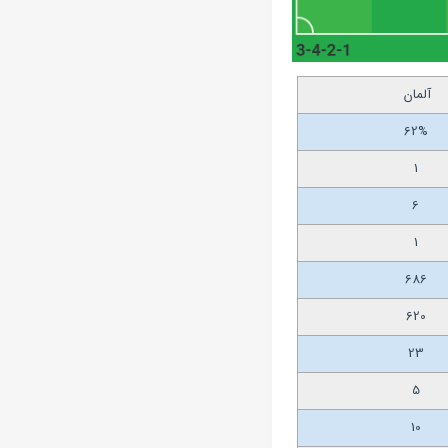
آلمان
62%
1
6
1
686
620
23
5
10