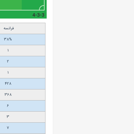
فرانسه
38%
1
2
1
428
368
6
3
7