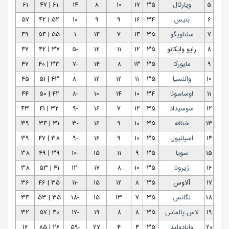
5
ویارئال
35
17
10
8
14
61 | 47
61
6
بتیس
34
16
9
9
10
52 | 42
57
7
سلتاویگو
35
14
7
14
1
55 | 54
49
8
رایو وایکانو
35
12
11
12
-5
37 | 42
47
9
مایورکا
35
13
8
14
-7
33 | 40
47
10
والنسیا
35
11
12
12
-8
43 | 51
45
11
اوساسونا
34
10
14
10
-8
42 | 50
44
12
سوسیداد
35
12
7
16
-9
32 | 41
43
13
ختافه
35
10
9
16
-3
31 | 34
39
14
اسپانیول
35
10
9
16
-9
38 | 47
39
15
سویا
35
9
11
15
-10
39 | 49
38
16
ژیرونا
35
10
8
17
-12
41 | 53
38
17
آلاوس
35
8
12
15
-11
35 | 46
36
18
لگانس
35
7
13
15
-18
35 | 53
34
19
لاس پالماس
35
8
8
19
-17
40 | 57
32
20
وایادولید
35
4
4
27
-59
26 | 85
16