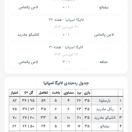
بیلبائو
1 - 0
لاس پالماس
لالیگا اسپانیا - هفته 32
۳۰ فروردین ۱۴۰۴
لاس پالماس
1 - 0
اتلتیکو مادرید
لالیگا اسپانیا - هفته 31
۲۳ فروردین ۱۴۰۴
ختافه
1 - 3
لاس پالماس
جدول رده‌بندی
لالیگا اسپانیا
بازی
برد
مساوی
باخت
تفاضل
گل +|-
امتیاز
1
بارسلونا
35
26
4
5
59
95 | 36
82
2
رئال مادرید
35
23
6
6
35
72 | 37
75
3
اتلتیکو مادرید
35
20
10
5
33
60 | 27
70
4
بیلبائو
35
16
14
5
24
50 | 26
62