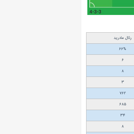
رئال مادرید
66%
6
8
3
762
685
34
8