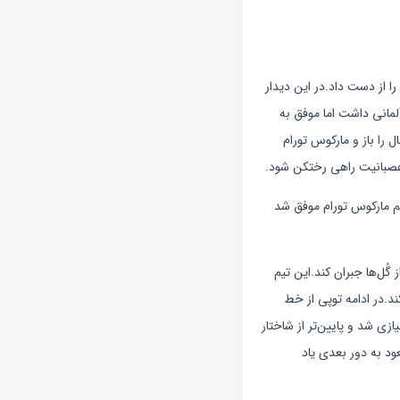
را از دست داد.
در این دیدار
یم آلمانی داشت اما موفق به
لات یافته بود، در دقیقه 33 موفق شد دروازه رئال را باز و مارکوس تورام
بران نتیجه وارد زمین شد اما موفق نبود و گُل دوم را نیز دریافت کرد.در دقیقه 58 باز هم مارکوس تورام موفق شد
 در دقیقه در دقیقه 87 با سوپر گُل بنزما یکی از گُل‌ها جبران کند.این تیم
د.در ادامه توپی از خط
 نکرد و رئال موفق شد شکست را در عرض 7 دقیقه به تساوی مبدل کند.با این نتیجه گلادباخ 2 امتیازی شد و پایین‌تر از شاختار
صلی صعود به دور بعدی یاد