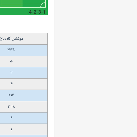
مونشن گلادباخ
34%
5
2
4
412
328
6
1