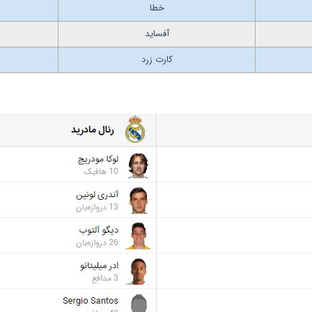
خطا
آفساید
کارت زرد