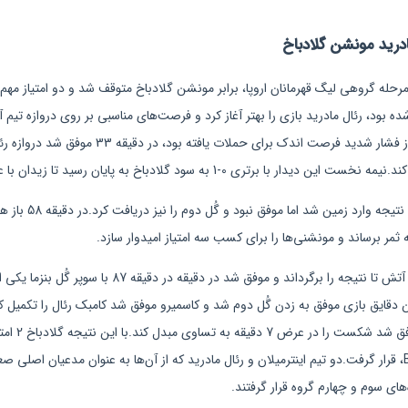
درید مونشن گلادباخ
 مرحله گروهی لیگ قهرمانان اروپا، برابر مونشن گلادباخ متوقف شد و دو امتیاز مهم 
‌ها برگزار شده بود، رئال مادرید بازی را بهتر آغاز کرد و فرصت‌های مناسبی بر روی دروازه ت
گُلزنی نشد.گلادباخ که پس از فشار شدید فرصت اندک برای حم
ی 0-1 به سود گلادباخ به پایان رسید تا زیدان با عصبانیت راهی رختکن شود.
در نیمه دوم رئال برای ج
ثمر برساند و مونشنی‌ها را برای کسب سه امتیاز امیدوار سازد.
رئال در ادامه خود را به آب و آتش تا نتیجه را برگرداند و موفق شد
ن دقایق بازی موفق به زدن گُل دوم شد و کاسمیرو موفق شد کامبک رئال را تکمیل کن
دروازه‌ها عبور
4 امتیازی، در رده دوم گروه B، قرار گرفت.دو تیم اینترمیلان و رئال مادرید که از آن‌ها به عنوان مدعیان ا