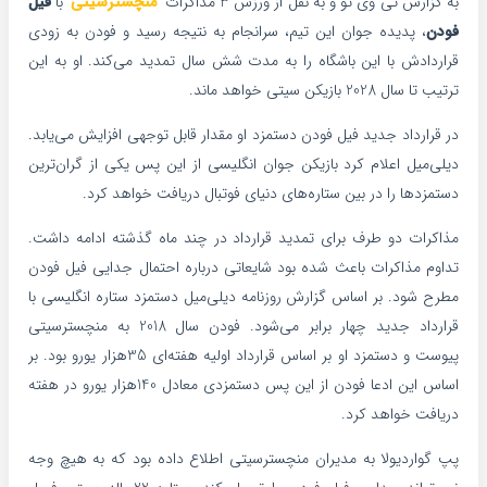
به گزارش تی وی تو و به نقل از ورزش 3 مذاکرات
منچسترسیتی
با
فیل
فودن
، پدیده جوان این تیم، سرانجام به نتیجه رسید و فودن به زودی
قراردادش با این باشگاه را به مدت شش سال تمدید می‌کند. او به این
ترتیب تا سال 2028 بازیکن سیتی خواهد ماند.
در قرارداد جدید فیل فودن دستمزد او مقدار قابل توجهی افزایش می‌یابد.
دیلی‌میل اعلام کرد بازیکن جوان انگلیسی از این پس یکی از گران‌ترین
دستمزدها را در بین ستاره‌های دنیای فوتبال دریافت خواهد کرد.
مذاکرات دو طرف برای تمدید قرارداد در چند ماه گذشته ادامه داشت.
تداوم مذاکرات باعث شده بود شایعاتی درباره احتمال جدایی فیل فودن
مطرح شود. بر اساس گزارش روزنامه دیلی‌میل دستمزد ستاره انگلیسی با
قرارداد جدید چهار برابر می‌شود. فودن سال 2018 به منچسترسیتی
پیوست و دستمزد او بر اساس قرارداد اولیه هفته‌ای 35هزار یورو بود. بر
اساس این ادعا فودن از این پس دستمزدی معادل 140هزار یورو در هفته
دریافت خواهد کرد.
پپ گواردیولا به مدیران منچسترسیتی اطلاع داده بود که به هیچ وجه