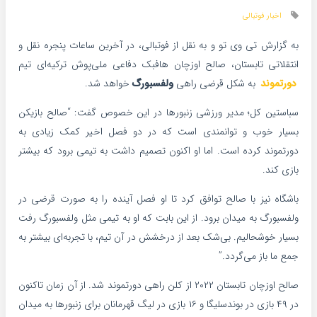
اخبار فوتبالی
به گزارش تی وی تو و به نقل از فوتبالی، در آخرين ساعات پنجره نقل و
انتقلاتی تابستان، صالح اوزچان هافبک دفاعی ملی‌پوش ترکیه‌ای تیم
دورتموند
به شکل قرضی راهی
ولفسبورگ
خواهد‌ شد.
سباستین کل؛ مدیر ورزشی زنبورها در این خصوص گفت: “صالح بازیکن
بسیار خوب و توانمندی است که در دو فصل اخیر کمک زیادی به
دورتموند کرده است. اما او اکنون تصمیم داشت به تیمی برود که بیشتر
بازی کند.
باشگاه نیز با صالح توافق کرد تا او فصل آینده را به صورت قرضی در
ولفسبورگ به میدان برود. از این بابت که او به تیمی مثل ولفسبورگ رفت
بسیار خوشحالیم. بی‌شک بعد از درخشش در آن تیم، با تجربه‌ای بیشتر به
جمع ما باز می‌گردد.”
صالح اوزچان تابستان ۲۰۲۲ از کلن راهی دورتموند شد. از آن زمان تاکنون
در ۴۹ بازی در بوندسلیگا و ۱۶ بازی در لیگ قهرمانان برای زنبورها به میدان